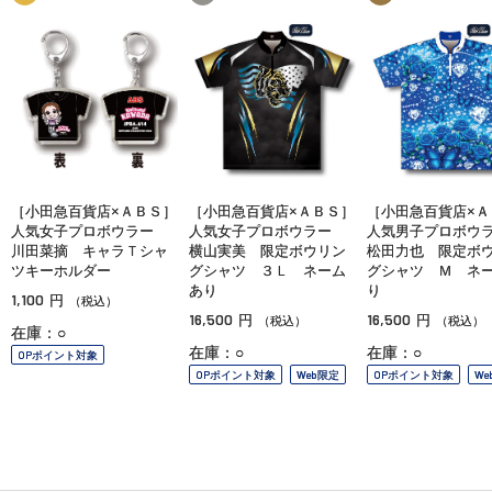
［小田急百貨店×ＡＢＳ］
［小田急百貨店×ＡＢＳ］
［小田急百貨店×Ａ
人気女子プロボウラー
人気女子プロボウラー
人気男子プロボ
川田菜摘 キャラＴシャ
横山実美 限定ボウリン
松田力也 限定ボ
ツキーホルダー
グシャツ ３Ｌ ネーム
グシャツ Ｍ ネ
あり
り
1,100
円
（税込）
16,500
16,500
円
円
（税込）
（税込）
在庫：○
在庫：○
在庫：○
OPポイント対象
OPポイント対象
Web限定
OPポイント対象
We