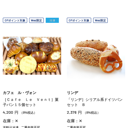
OPポイント対象
Web限定
冷凍
OPポイント対象
Web限定
カフェ ル・ヴォン
リンデ
［Ｃａｆｅ Ｌｅ Ｖｅｎｔ］菓
「リンデ］シリアル系ドイツパン
子パン１５個セット
セット Ｂ
4,200
2,376
円
円
（8%税込）
（8%税込）
在庫：✕
在庫：✕
送料込冷凍
二重包装不可
二重包装不可