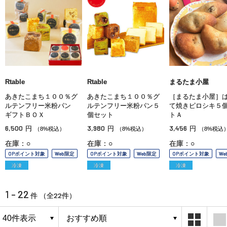
Rtable
Rtable
まるたま小屋
あきたこまち１００％グ
あきたこまち１００％グ
［まるたま小屋］
ルテンフリー米粉パン
ルテンフリー米粉パン５
て焼きピロシキ５
ギフトＢＯＸ
個セット
トＡ
6,500
3,980
3,456
円
円
円
（8%税込）
（8%税込）
（8%税込
在庫：○
在庫：○
在庫：○
OPポイント対象
Web限定
OPポイント対象
Web限定
OPポイント対象
We
冷凍
冷凍
冷凍
1 - 22
22
件 （全
件）