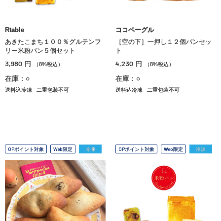
Rtable
ココベーグル
あきたこまち１００％グルテンフ
［空の下］一押し１２個パンセッ
リー米粉パン５個セット
ト
3,980
4,230
円
円
（8%税込）
（8%税込）
在庫：○
在庫：○
送料込冷凍
二重包装不可
送料込冷凍
二重包装不可
OPポイント対象
Web限定
冷凍
OPポイント対象
Web限定
冷凍