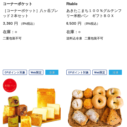
コーナーポケット
Rtable
［コーナーポケット］八ヶ岳ブレ
あきたこまち１００％グルテンフ
ッド２本セット
リー米粉パン ギフトＢＯＸ
3,360
6,500
円
円
（8%税込）
（8%税込）
在庫：○
在庫：○
二重包装不可
送料込冷凍
二重包装不可
OPポイント対象
Web限定
冷凍
OPポイント対象
Web限定
冷凍