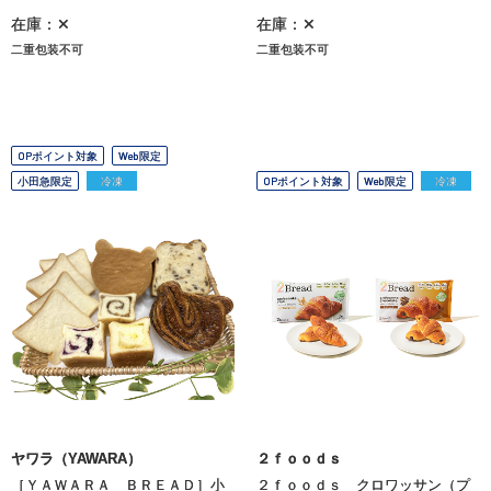
在庫：✕
在庫：✕
二重包装不可
二重包装不可
OPポイント対象
Web限定
小田急限定
冷凍
OPポイント対象
Web限定
冷凍
ヤワラ（YAWARA）
２ｆｏｏｄｓ
［ＹＡＷＡＲＡ ＢＲＥＡＤ］小
２ｆｏｏｄｓ クロワッサン（プ