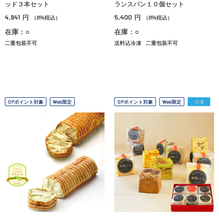
ッド３本セット
ランスパン１０個セット
4,941
5,400
円
円
（8%税込）
（8%税込）
在庫：○
在庫：○
二重包装不可
送料込冷凍
二重包装不可
OPポイント対象
Web限定
OPポイント対象
Web限定
冷凍