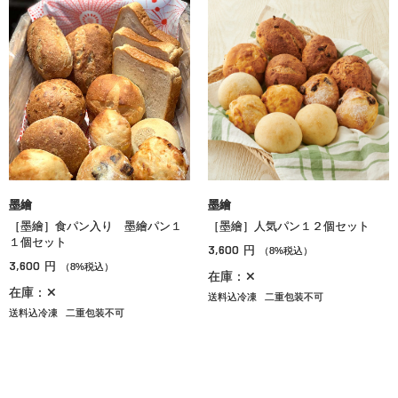
墨繪
墨繪
［墨繪］食パン入り 墨繪パン１
［墨繪］人気パン１２個セット
１個セット
3,600
円
（8%税込）
3,600
円
（8%税込）
在庫：✕
在庫：✕
送料込冷凍
二重包装不可
送料込冷凍
二重包装不可