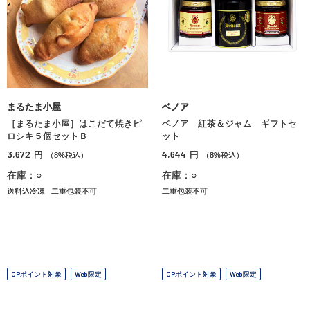
まるたま小屋
ベノア
［まるたま小屋］はこだて焼きピ
ベノア 紅茶＆ジャム ギフトセ
ロシキ５個セットＢ
ット
3,672
4,644
円
円
（8%税込）
（8%税込）
在庫：○
在庫：○
送料込冷凍
二重包装不可
二重包装不可
OPポイント対象
Web限定
OPポイント対象
Web限定