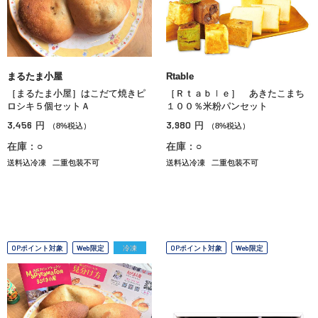
まるたま小屋
Rtable
［まるたま小屋］はこだて焼きピ
［Ｒｔａｂｌｅ］ あきたこまち
ロシキ５個セットＡ
１００％米粉パンセット
3,456
3,980
円
円
（8%税込）
（8%税込）
在庫：○
在庫：○
送料込冷凍
二重包装不可
送料込冷凍
二重包装不可
OPポイント対象
Web限定
冷凍
OPポイント対象
Web限定