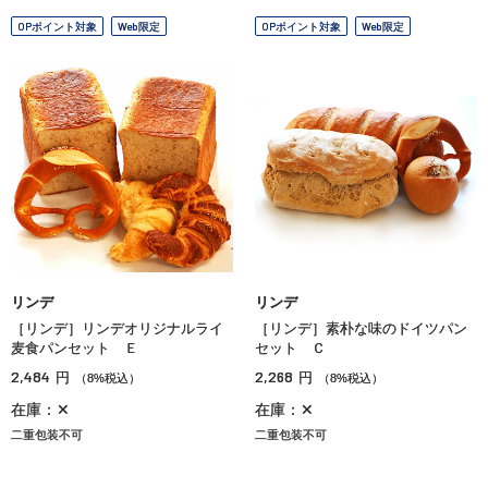
OPポイント対象
Web限定
OPポイント対象
Web限定
リンデ
リンデ
［リンデ］リンデオリジナルライ
［リンデ］素朴な味のドイツパン
麦食パンセット Ｅ
セット Ｃ
2,484
2,268
円
円
（8%税込）
（8%税込）
在庫：✕
在庫：✕
二重包装不可
二重包装不可