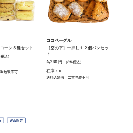
ココベーグル
コーン５種セット
［空の下］一押し１２個パンセッ
ト
%税込）
4,230
円
（8%税込）
在庫：○
重包装不可
送料込冷凍
二重包装不可
象
Web限定