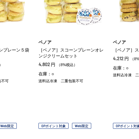
ベノア
ベノア
ンプレーン５袋
［ベノア］スコーンプレーンオレ
［ベノア］ス
ンジクリームセット
4,212
円
（8
4,802
円
）
（8%税込）
在庫：○
在庫：○
送料込冷凍
二
装不可
送料込冷凍
二重包装不可
Web限定
OPポイント対象
Web限定
OPポイント対