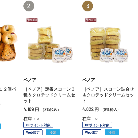
2
3
ベノア
ベノア
１２個パ
［ベノア］定番スコーン３
［ベノア］スコーン詰合せ
種＆クロテッドクリームセ
＆クロテッドクリームセッ
ット
ト
）
4,109
4,822
円
円
（8%税込）
（8%税込）
在庫：○
在庫：○
OPポイント対象
OPポイント対象
Web限定
冷凍
Web限定
冷凍