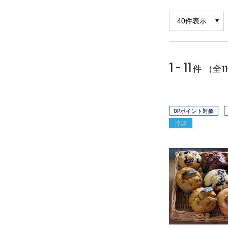
1 - 11
11
件 （全
OPポイント対象
冷凍