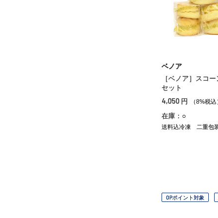
ベノア
［ベノア］スコー
セット
4,050
円
（8%税込
在庫：○
送料込冷凍
二重包
OPポイント対象