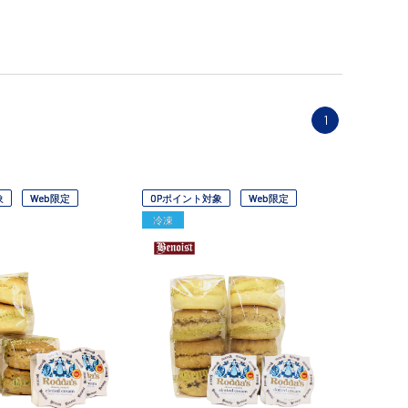
1
象
Web限定
OPポイント対象
Web限定
冷凍