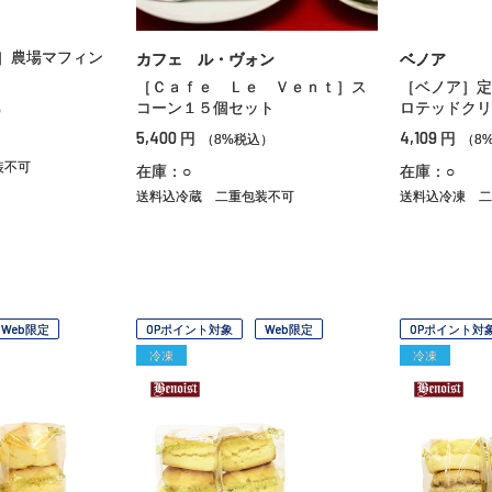
］農場マフィン
カフェ ル・ヴォン
ベノア
［Ｃａｆｅ Ｌｅ Ｖｅｎｔ］ス
［ベノア］定
コーン１５個セット
ロテッドクリ
）
5,400
4,109
円
円
（8%税込）
（8
装不可
在庫：○
在庫：○
送料込冷蔵
二重包装不可
送料込冷凍
二
Web限定
OPポイント対象
Web限定
OPポイント対
冷凍
冷凍