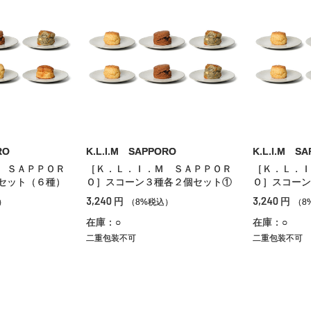
RO
K.L.I.M SAPPORO
K.L.I.M S
 ＳＡＰＰＯＲ
［Ｋ．Ｌ．Ｉ．Ｍ ＳＡＰＰＯＲ
［Ｋ．Ｌ．Ｉ
セット（６種）
Ｏ］スコーン３種各２個セット①
Ｏ］スコーン
3,240
3,240
円
円
）
（8%税込）
（8
在庫：○
在庫：○
二重包装不可
二重包装不可