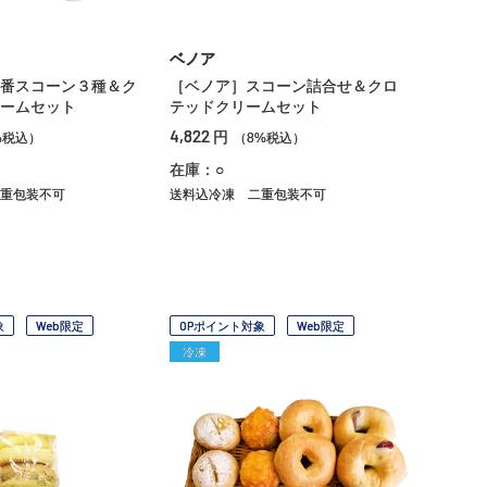
ベノア
番スコーン３種＆ク
［ベノア］スコーン詰合せ＆クロ
ームセット
テッドクリームセット
4,822
円
%税込）
（8%税込）
在庫：○
重包装不可
送料込冷凍
二重包装不可
象
Web限定
OPポイント対象
Web限定
冷凍