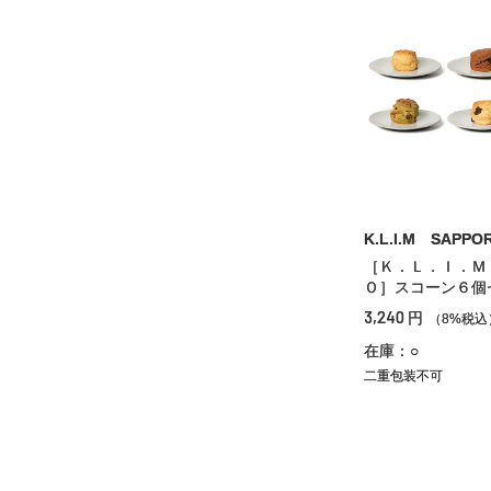
K.L.I.M SAPPO
［Ｋ．Ｌ．Ｉ．Ｍ
Ｏ］スコーン６個
3,240
円
（8%税込
在庫：○
二重包装不可