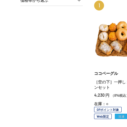
価格帯から選ぶ
1
ココベーグル
［空の下］一押し
ンセット
4,230
円
（8%税込
在庫：○
OPポイント対象
Web限定
冷凍