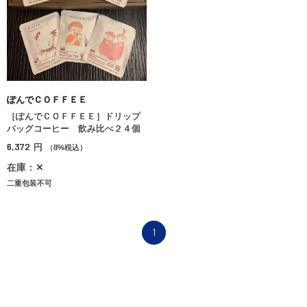
ぽんでＣＯＦＦＥＥ
［ぽんでＣＯＦＦＥＥ］ドリップ
バッグコーヒー 飲み比べ２４個
6,372
円
（8%税込）
在庫：✕
二重包装不可
1