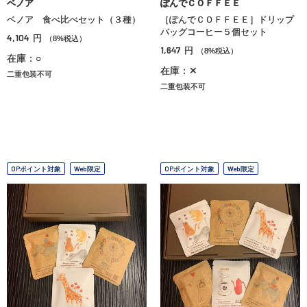
ベノア
ぽんでＣＯＦＦＥＥ
ベノア 食べ比べセット（３種）
［ぽんでＣＯＦＦＥＥ］ドリップ
バッグコーヒー５個セット
4,104
円
（8%税込）
1,647
円
（8%税込）
在庫：○
在庫：✕
二重包装不可
二重包装不可
OPポイント対象
Web限定
OPポイント対象
Web限定