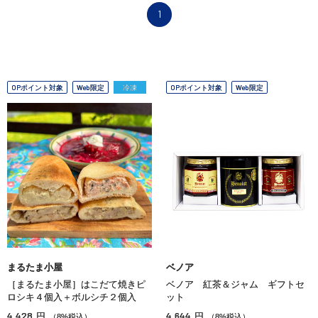
1
OPポイント対象
Web限定
冷凍
OPポイント対象
Web限定
まるたま小屋
ベノア
［まるたま小屋］はこだて焼きピ
ベノア 紅茶＆ジャム ギフトセ
ロシキ４個入＋ボルシチ２個入
ット
4,428
4,644
円
円
（8%税込）
（8%税込）