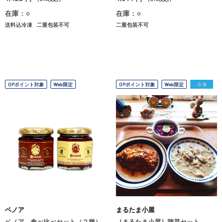
在庫：○
在庫：○
送料込冷凍
二重包装不可
二重包装不可
OPポイント対象
Web限定
OPポイント対象
Web限定
冷凍
ベノア
まるたま小屋
ベノア 食べ比べセット（２種）
［まるたま小屋］惣菜セット