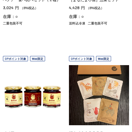
3,024
4,428
円
円
（8%税込）
（8%税込）
在庫：○
在庫：○
二重包装不可
送料込冷凍
二重包装不可
OPポイント対象
Web限定
OPポイント対象
Web限定