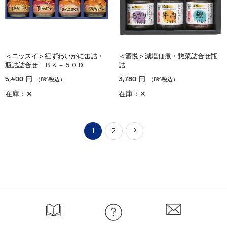
＜ニッスイ＞紅ずわいがに缶詰・
＜酒悦＞減塩佃煮・惣菜詰合せ瓶
瓶詰詰合せ ＢＫ－５０Ｄ
詰
5,400
3,780
円
円
（8%税込）
（8%税込）
在庫：✕
在庫：✕
1
2