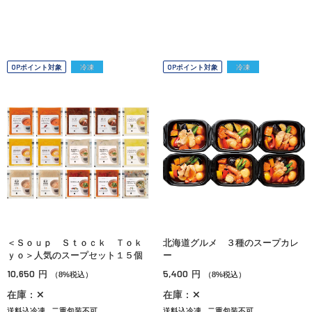
OPポイント対象
冷凍
OPポイント対象
冷凍
＜Ｓｏｕｐ Ｓｔｏｃｋ Ｔｏｋ
北海道グルメ ３種のスープカレ
ｙｏ＞人気のスープセット１５個
ー
10,650
5,400
円
円
（8%税込）
（8%税込）
在庫：✕
在庫：✕
送料込冷凍
二重包装不可
送料込冷凍
二重包装不可