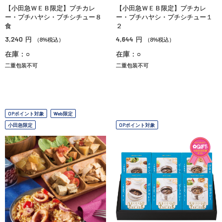
【小田急ＷＥＢ限定】プチカレ
【小田急ＷＥＢ限定】プチカレ
ー・プチハヤシ・プチシチュー８
ー・プチハヤシ・プチシチュー１
食
２
3,240
4,644
円
円
（8%税込）
（8%税込）
在庫：○
在庫：○
二重包装不可
二重包装不可
OPポイント対象
Web限定
小田急限定
OPポイント対象