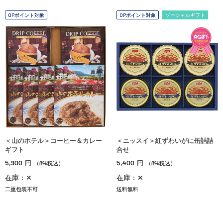
OPポイント対象
OPポイント対象
ソーシャルギフト
＜山のホテル＞コーヒー＆カレー
＜ニッスイ＞紅ずわいがに缶詰詰
ギフト
合せ
5,900
5,400
円
円
（8%税込）
（8%税込）
在庫：✕
在庫：✕
二重包装不可
送料無料