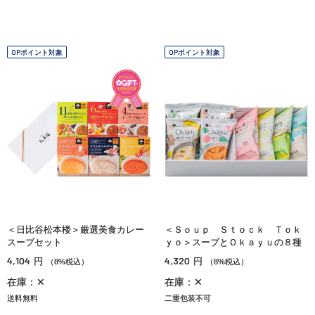
OPポイント対象
OPポイント対象
＜日比谷松本楼＞厳選美食カレー
＜Ｓｏｕｐ Ｓｔｏｃｋ Ｔｏｋ
スープセット
ｙｏ＞スープとＯｋａｙｕの８種
4,104
4,320
円
円
（8%税込）
（8%税込）
在庫：✕
在庫：✕
送料無料
二重包装不可