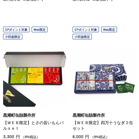
OPポイント対象
Web限定
OPポイント対象
Web限定
小田急限定
小田急限定
黒潮町缶詰製作所
黒潮町缶詰製作所
【ＷＥＢ限定】とさの旨いもんバ
【ＷＥＢ限定】四万十うなぎ２缶
ルｓｅｔ
セット
3,300
6,000
円
円
（8%税込）
（8%税込）