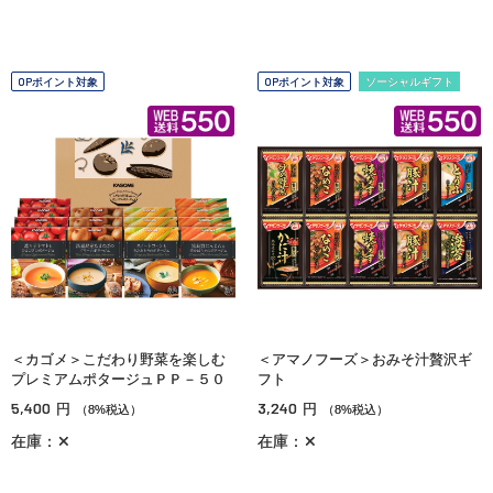
OPポイント対象
OPポイント対象
ソーシャルギフト
＜カゴメ＞こだわり野菜を楽しむ
＜アマノフーズ＞おみそ汁贅沢ギ
プレミアムポタージュＰＰ－５０
フト
5,400
3,240
円
円
（8%税込）
（8%税込）
在庫：✕
在庫：✕