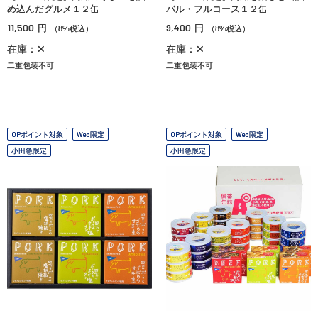
め込んだグルメ１２缶
バル・フルコース１２缶
11,500
9,400
円
円
（8%税込）
（8%税込）
在庫：✕
在庫：✕
二重包装不可
二重包装不可
OPポイント対象
Web限定
OPポイント対象
Web限定
小田急限定
小田急限定