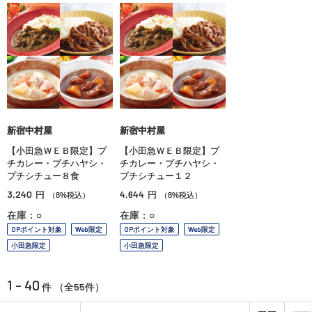
新宿中村屋
新宿中村屋
【小田急ＷＥＢ限定】プ
【小田急ＷＥＢ限定】プ
チカレー・プチハヤシ・
チカレー・プチハヤシ・
プチシチュー８食
プチシチュー１２
3,240
4,644
円
円
（8%税込）
（8%税込）
在庫：○
在庫：○
OPポイント対象
Web限定
OPポイント対象
Web限定
小田急限定
小田急限定
1 - 40
55
件 （全
件）