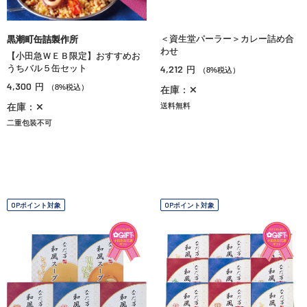
＜資生堂パーラー＞カレー詰め合
黒潮町缶詰製作所
わせ
【小田急ＷＥＢ限定】おすすめお
うちバル５缶セット
4,212
円
（8%税込）
4,300
円
（8%税込）
在庫：✕
在庫：✕
送料無料
二重包装不可
OPポイント対象
OPポイント対象