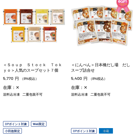
＜Ｓｏｕｐ Ｓｔｏｃｋ Ｔｏｋ
＜にんべん＞日本橋だし場 だし
ｙｏ＞人気のスープセット７個
スープ詰合せ
5,770
5,400
円
円
（8%税込）
（8%税込）
在庫：✕
在庫：✕
送料込冷凍
二重包装不可
送料込冷凍
二重包装不可
OPポイント対象
Web限定
小田急限定
OPポイント対象
冷蔵