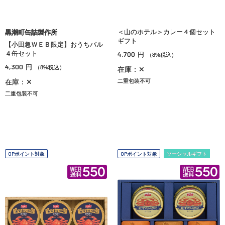
＜山のホテル＞カレー４個セット
黒潮町缶詰製作所
ギフト
【小田急ＷＥＢ限定】おうちバル
４缶セット
4,700
円
（8%税込）
4,300
円
（8%税込）
在庫：✕
在庫：✕
二重包装不可
二重包装不可
OPポイント対象
OPポイント対象
ソーシャルギフト