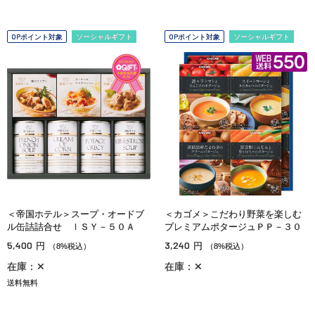
OPポイント対象
ソーシャルギフト
OPポイント対象
ソーシャルギフト
＜帝国ホテル＞スープ・オードブ
＜カゴメ＞こだわり野菜を楽しむ
ル缶詰詰合せ ＩＳＹ－５０Ａ
プレミアムポタージュＰＰ－３０
5,400
3,240
円
円
（8%税込）
（8%税込）
在庫：✕
在庫：✕
送料無料