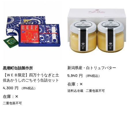
新潟県産・白トリュフバター
黒潮町缶詰製作所
【ＷＥＢ限定】四万十うなぎと土
5,940
円
（8%税込）
佐あかうしのごちそう缶詰セット
在庫：✕
4,300
円
（8%税込）
送料込冷蔵
二重包装不可
在庫：✕
二重包装不可