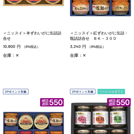
＜ニッスイ＞本ずわいがに缶詰詰
＜ニッスイ＞紅ずわいがに缶詰・
合せ
瓶詰詰合せ ＢＫ－３０Ｄ
10,800
3,240
円
円
（8%税込）
（8%税込）
在庫：✕
在庫：✕
OPポイント対象
OPポイント対象
ソーシャルギフト