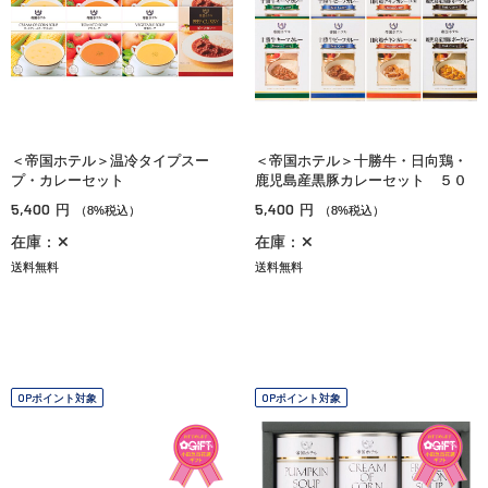
＜帝国ホテル＞温冷タイプスー
＜帝国ホテル＞十勝牛・日向鶏・
プ・カレーセット
鹿児島産黒豚カレーセット ５０
5,400
5,400
円
円
（8%税込）
（8%税込）
在庫：✕
在庫：✕
送料無料
送料無料
OPポイント対象
OPポイント対象