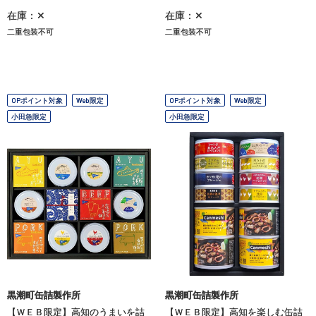
在庫：✕
在庫：✕
二重包装不可
二重包装不可
OPポイント対象
Web限定
OPポイント対象
Web限定
小田急限定
小田急限定
黒潮町缶詰製作所
黒潮町缶詰製作所
【ＷＥＢ限定】高知のうまいを詰
【ＷＥＢ限定】高知を楽しむ缶詰