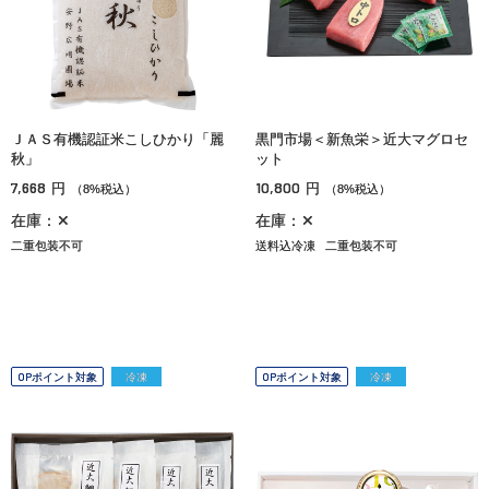
ＪＡＳ有機認証米こしひかり「麗
黒門市場＜新魚栄＞近大マグロセ
秋」
ット
7,668
10,800
円
円
（8%税込）
（8%税込）
在庫：✕
在庫：✕
二重包装不可
送料込冷凍
二重包装不可
OPポイント対象
冷凍
OPポイント対象
冷凍