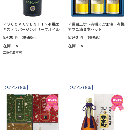
＜ＳＣＯＶＡＶＥＮＴＩ＞有機エ
＜長白工坊＞有機えごま油・有機
キストラバージンオリーブオイル
アマニ油３本セット
5,400
5,940
円
円
（8%税込）
（8%税込）
在庫：✕
在庫：✕
二重包装不可
OPポイント対象
OPポイント対象