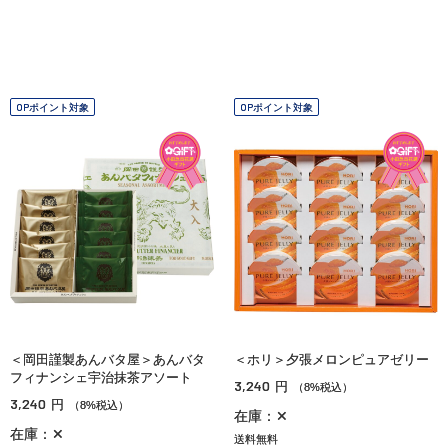
OPポイント対象
OPポイント対象
＜岡田謹製あんバタ屋＞あんバタ
＜ホリ＞夕張メロンピュアゼリー
フィナンシェ宇治抹茶アソート
3,240
円
（8%税込）
3,240
円
（8%税込）
在庫：✕
在庫：✕
送料無料