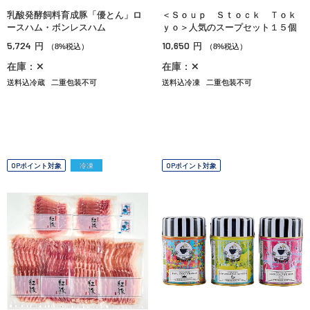
乳酸発酵飼料育成豚「優とん」ロ
＜Ｓｏｕｐ Ｓｔｏｃｋ Ｔｏｋ
ースハム・ボンレスハム
ｙｏ＞人気のスープセット１５個
5,724
10,650
円
円
（8%税込）
（8%税込）
在庫：✕
在庫：✕
送料込冷蔵
二重包装不可
送料込冷凍
二重包装不可
OPポイント対象
冷凍
OPポイント対象