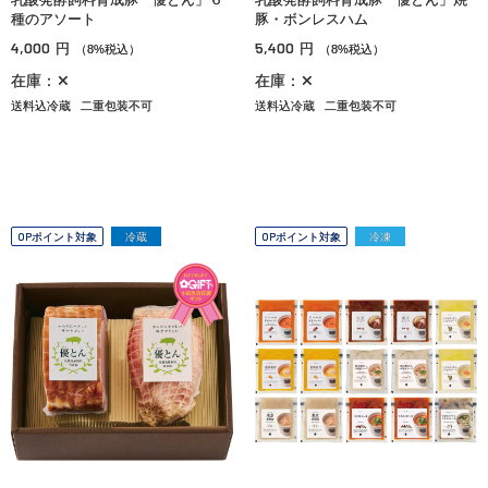
種のアソート
豚・ボンレスハム
4,000
5,400
円
円
（8%税込）
（8%税込）
在庫：✕
在庫：✕
送料込冷蔵
二重包装不可
送料込冷蔵
二重包装不可
OPポイント対象
冷蔵
OPポイント対象
冷凍