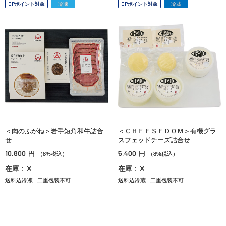
OPポイント対象
冷凍
OPポイント対象
冷蔵
＜肉のふがね＞岩手短角和牛詰合
＜ＣＨＥＥＳＥＤＯＭ＞有機グラ
せ
スフェッドチーズ詰合せ
10,800
5,400
円
円
（8%税込）
（8%税込）
在庫：✕
在庫：✕
送料込冷凍
二重包装不可
送料込冷蔵
二重包装不可