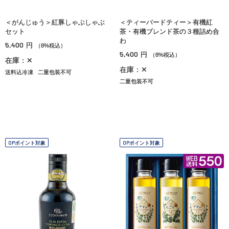
＜がんじゅう＞紅豚しゃぶしゃぶ
＜ティーバードティー＞有機紅
セット
茶・有機ブレンド茶の３種詰め合
わ
5,400
円
（8%税込）
5,400
円
（8%税込）
在庫：✕
在庫：✕
送料込冷凍
二重包装不可
二重包装不可
OPポイント対象
OPポイント対象