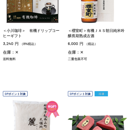
＜小川珈琲＞ 有機ドリップコー
＜櫻室町＞有機ＪＡＳ朝日純米吟
ヒーギフト
醸長期熟成古酒
3,240
6,000
円
円
（8%税込）
（税込）
在庫：✕
在庫：✕
送料無料
二重包装不可
OPポイント対象
OPポイント対象
冷凍