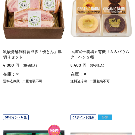
乳酸発酵飼料育成豚「優とん」厚
＜黒富士農場＞有機ＪＡＳバウム
切りセット
クーヘン２種
4,800
6,480
円
円
（8%税込）
（8%税込）
在庫：✕
在庫：✕
送料込冷蔵
二重包装不可
送料込冷凍
二重包装不可
OPポイント対象
OPポイント対象
冷凍