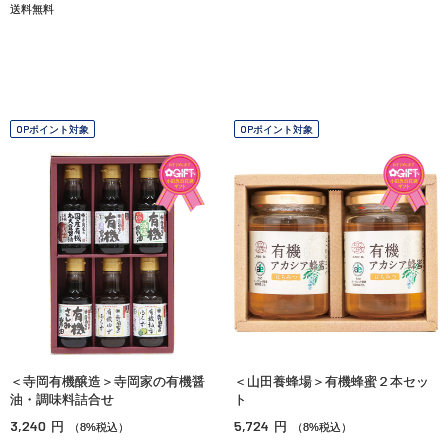
送料無料
OPポイント対象
OPポイント対象
＜寺岡有機醸造＞寺岡家の有機醤
＜山田養蜂場＞有機蜂蜜２本セッ
油・調味料詰合せ
ト
3,240
5,724
円
円
（8%税込）
（8%税込）