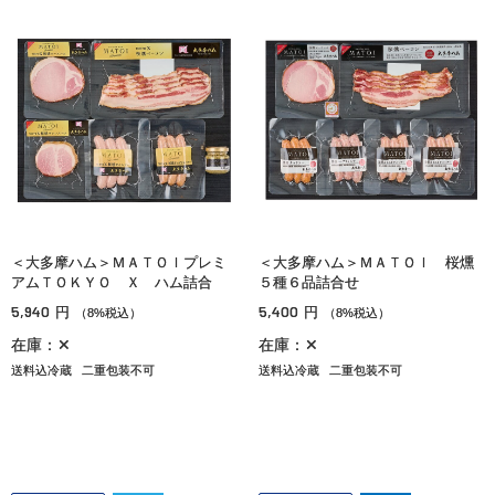
＜大多摩ハム＞ＭＡＴＯＩプレミ
＜大多摩ハム＞ＭＡＴＯＩ 桜燻
アムＴＯＫＹＯ Ｘ ハム詰合
５種６品詰合せ
5,940
5,400
円
円
（8%税込）
（8%税込）
在庫：✕
在庫：✕
送料込冷蔵
二重包装不可
送料込冷蔵
二重包装不可