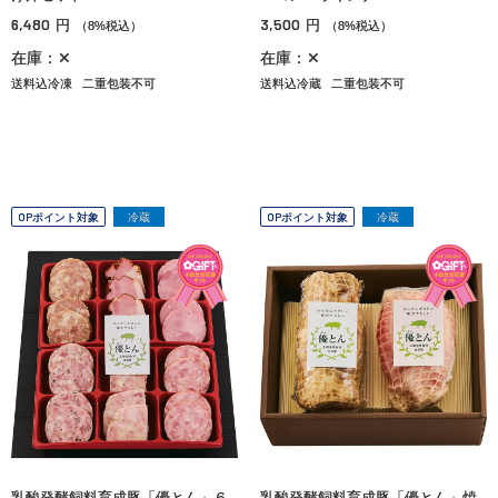
6,480
3,500
円
円
（8%税込）
（8%税込）
在庫：✕
在庫：✕
送料込冷凍
二重包装不可
送料込冷蔵
二重包装不可
OPポイント対象
冷蔵
OPポイント対象
冷蔵
乳酸発酵飼料育成豚「優とん」６
乳酸発酵飼料育成豚「優とん」焼