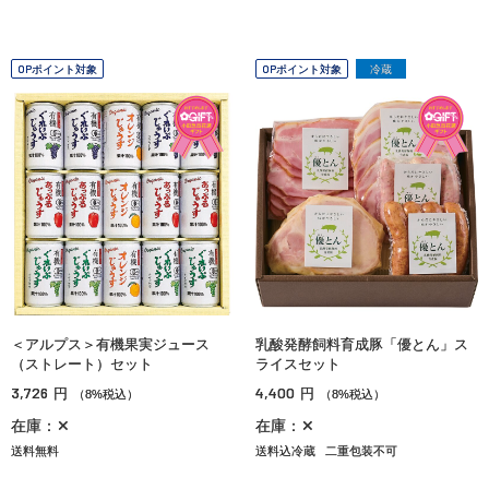
OPポイント対象
OPポイント対象
冷蔵
＜アルプス＞有機果実ジュース
乳酸発酵飼料育成豚「優とん」ス
（ストレート）セット
ライスセット
3,726
4,400
円
円
（8%税込）
（8%税込）
在庫：✕
在庫：✕
送料無料
送料込冷蔵
二重包装不可