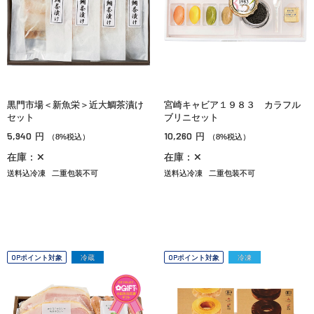
黒門市場＜新魚栄＞近大鯛茶漬け
宮崎キャビア１９８３ カラフル
セット
ブリニセット
5,940
10,260
円
円
（8%税込）
（8%税込）
在庫：✕
在庫：✕
送料込冷凍
二重包装不可
送料込冷凍
二重包装不可
OPポイント対象
冷蔵
OPポイント対象
冷凍