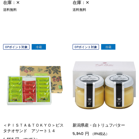
在庫：✕
在庫：✕
送料無料
送料無料
OPポイント対象
冷蔵
OPポイント対象
冷蔵
＜ＰＩＳＴＡ＆ＴＯＫＹＯ＞ピス
新潟県産・白トリュフバター
タチオサンド アソート１４
5,940
円
（8%税込）
4,656