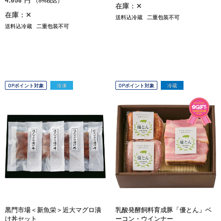
円
（8%税込）
在庫：✕
在庫：✕
送料込冷蔵
二重包装不可
送料込冷蔵
二重包装不可
OPポイント対象
冷凍
OPポイント対象
冷蔵
黒門市場＜新魚栄＞近大マグロ漬
乳酸発酵飼料育成豚「優とん」ベ
け丼セット
ーコン・ウインナー