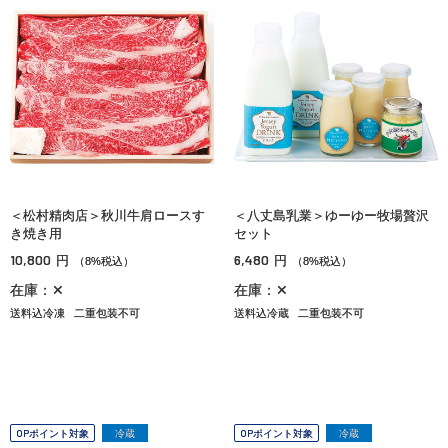
＜松村精肉店＞秋川牛肩ロースす
＜八丈島乳業＞ゆーゆー牧場贅沢
き焼き用
セット
10,800
6,480
円
円
（8%税込）
（8%税込）
在庫：✕
在庫：✕
送料込冷凍
二重包装不可
送料込冷蔵
二重包装不可
OPポイント対象
冷蔵
OPポイント対象
冷蔵