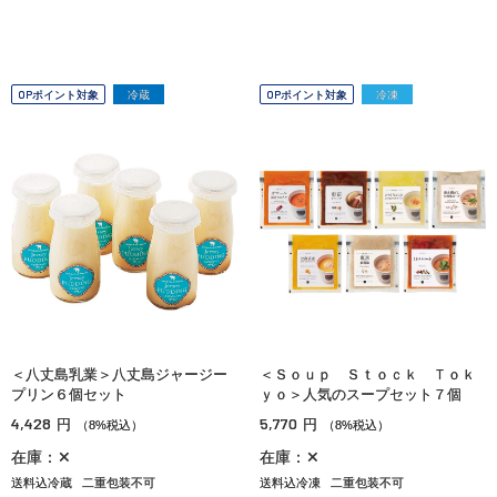
OPポイント対象
冷蔵
OPポイント対象
冷凍
＜八丈島乳業＞八丈島ジャージー
＜Ｓｏｕｐ Ｓｔｏｃｋ Ｔｏｋ
プリン６個セット
ｙｏ＞人気のスープセット７個
4,428
5,770
円
円
（8%税込）
（8%税込）
在庫：✕
在庫：✕
送料込冷蔵
二重包装不可
送料込冷凍
二重包装不可