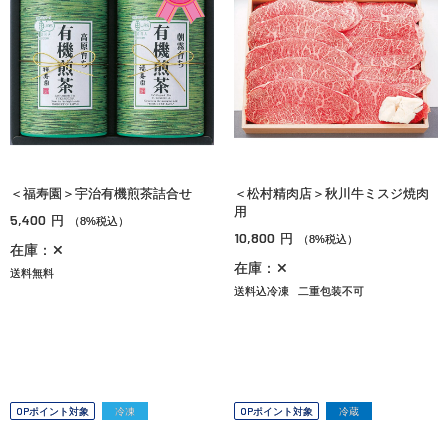
＜福寿園＞宇治有機煎茶詰合せ
＜松村精肉店＞秋川牛ミスジ焼肉
用
5,400
円
（8%税込）
10,800
円
（8%税込）
在庫：✕
在庫：✕
送料無料
送料込冷凍
二重包装不可
OPポイント対象
冷凍
OPポイント対象
冷蔵