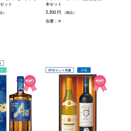
セット
本セット
3,300
円
込）
（税込）
在庫：✕
象
フト
OPポイント対象
冷蔵