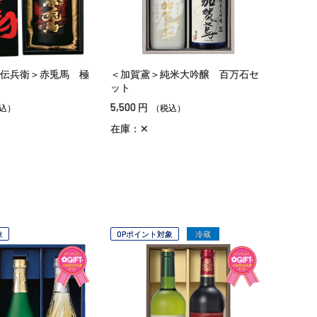
伝兵衛＞赤兎馬 極
＜加賀鳶＞純米大吟醸 百万石セ
ット
5,500
円
込）
（税込）
在庫：✕
象
OPポイント対象
冷蔵