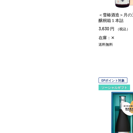
＜雪椿酒造＞月の
醸桐箱１本詰
3,630
円
（税込）
在庫：✕
送料無料
OPポイント対象
ソーシャルギフト