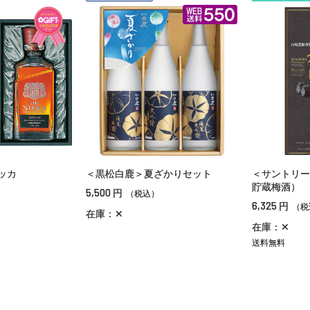
ッカ
＜黒松白鹿＞夏ざかりセット
＜サントリー
貯蔵梅酒） 
5,500
円
（税込）
6,325
円
（税
在庫：✕
在庫：✕
送料無料