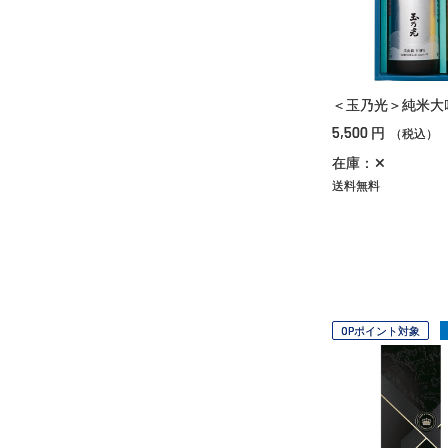
＜玉乃光＞純米大
5,500
円
（税込）
在庫：✕
送料無料
OPポイント対象