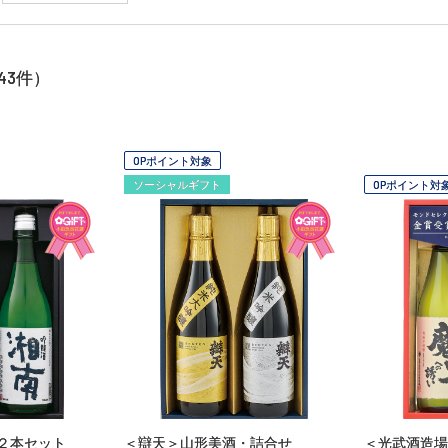
43
件）
OPポイント対象
ソーシャルギフト
OPポイント対
２本セット
＜辯天＞山形美酒・詰合せ
＜光武酒造場