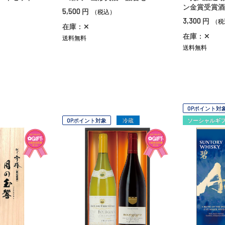
ン金賞受賞酒
5,500
円
（税込）
3,300
円
（税
在庫：✕
在庫：✕
送料無料
送料無料
OPポイント対
OPポイント対象
冷蔵
ソーシャルギ