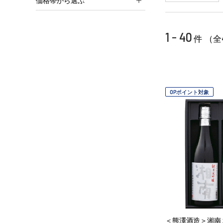
価格帯から選ぶ
1 - 40
件 （全
OPポイント対象
＜熊澤酒造＞湘南