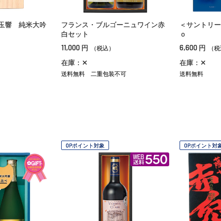
玉響 純米大吟
フランス・ブルゴーニュワイン赤
＜サントリー
白セット
ｏ
11,000
6,600
円
円
（税込）
（税
在庫：✕
在庫：✕
送料無料
二重包装不可
送料無料
OPポイント対象
OPポイント対