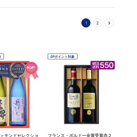
1
2
象
OPポイント対象
＞モンドセレクショ
フランス・ボルドー金賞受賞赤２