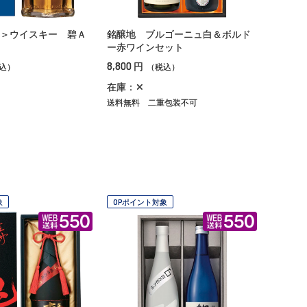
＞ウイスキー 碧Ａ
銘醸地 ブルゴーニュ白＆ボルド
ー赤ワインセット
8,800
円
込）
（税込）
在庫：✕
送料無料
二重包装不可
象
OPポイント対象