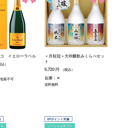
コ イエローラベル
＜月桂冠＞大吟醸飲みくらべセッ
ト
税込）
5,720
円
（税込）
在庫：✕
包装不可
送料無料
象
OPポイント対象
フト
ソーシャルギフト