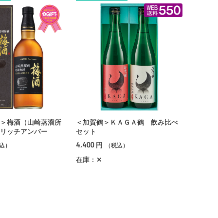
＞梅酒（山崎蒸溜所
＜加賀鶴＞ＫＡＧＡ鶴 飲み比べ
リッチアンバー
セット
4,400
円
込）
（税込）
在庫：✕