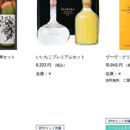
舞セット
いいちこプレミアムセット
ヴーヴ・クリ
6,222
10,945
円
円
（税込）
（
在庫：✕
在庫：✕
送料無料
二重
OPポイント対
OPポイント対象
ソーシャルギ