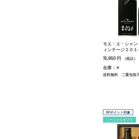
モエ・エ・シャン
ィンテージ２０１
15,950
円
（税込）
在庫：✕
送料無料
二重包装
OPポイント対象
ソーシャルギフト