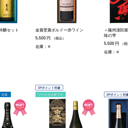
吟醸セット
金賞受賞ボルドー赤ワイン
＜薩州濵田屋
味の雫
5,500
円
（税込）
5,500
円
（税
在庫：✕
在庫：✕
OPポイント対象
冷蔵
ソーシャルギフト
OPポイント対