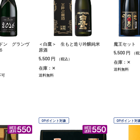
ドン グランヴ
＜白鷹＞ 生もと造り吟醸純米
魔王セット
６
原酒
5,500
円
（税
5,500
円
（税込）
在庫：✕
在庫：✕
送料無料
不可
送料無料
OPポイント対象
OPポイント対