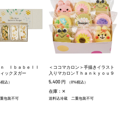
ｎ Ｉｂａｂｅｌｌ
＜ココマカロン＞手描きイラスト
ィックヌガー
入りマカロンＴｈａｎｋｙｏｕ９
5,400
円
%税込）
（8%税込）
在庫：✕
重包装不可
送料込冷蔵
二重包装不可