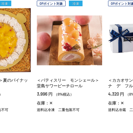
冷凍
OPポイント対象
冷凍
OPポイント対
＞夏のパイナッ
＜パティスリー モンシェール＞
＜カカオサン
堂島サワーピーチロール
ナ デ フル
3,996
4,320
円
円
）
（8%税込）
（8
在庫：✕
在庫：✕
装不可
送料込冷凍
二重包装不可
送料込冷蔵
二