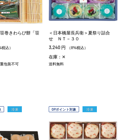
笹巻きわらび餅「笹
＜日本橋屋長兵衛＞夏祭り詰合
せ ＮＴ－３０
3,240
円
%税込）
（8%税込）
在庫：✕
重包装不可
送料無料
象
冷凍
OPポイント対象
冷凍