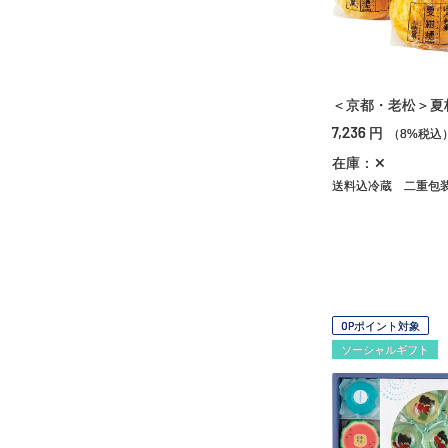
＜京都・老松＞夏
7,236
円
（8%税込
在庫：✕
送料込冷蔵
二重包
OPポイント対象
ソーシャルギフト