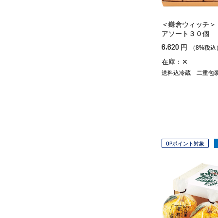
＜鎌倉ウィッチ＞
アソート３０個
6,620
円
（8%税込
在庫：✕
送料込冷蔵
二重包
OPポイント対象