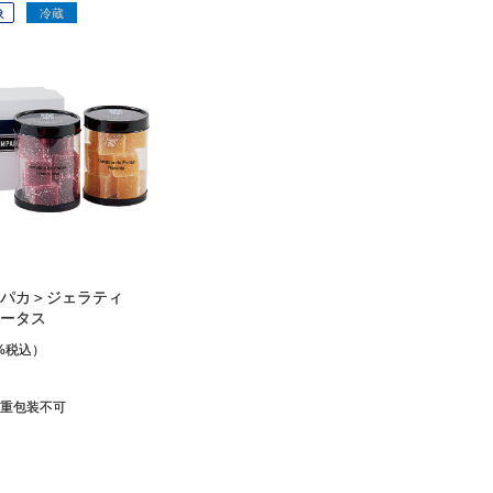
象
冷蔵
パカ＞ジェラティ
ータス
%税込）
重包装不可