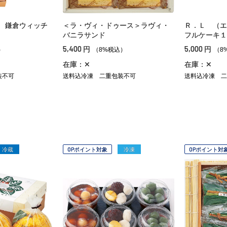
 鎌倉ウィッチ
＜ラ・ヴィ・ドゥース＞ラヴィ・
Ｒ．Ｌ （エ
バニラサンド
フルケーキ１
5,400
5,000
円
円
）
（8%税込）
（8
在庫：✕
在庫：✕
装不可
送料込冷凍
二重包装不可
送料込冷凍
二
冷蔵
OPポイント対象
冷凍
OPポイント対