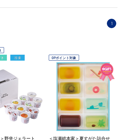
1
象
フト
冷凍
OPポイント対象
＞野坐ジェラート
＜塩瀬総本家＞夏すがた詰合せ