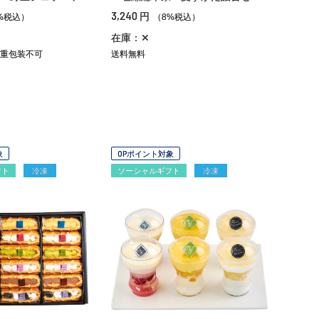
3,240
円
%税込）
（8%税込）
在庫：✕
重包装不可
送料無料
象
OPポイント対象
フト
冷凍
ソーシャルギフト
冷凍