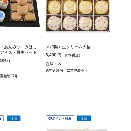
・あんみつ みはし
＜和楽＞生クリーム大福
アイス・最中セット
5,400
円
（8%税込）
%税込）
在庫：✕
送料込冷凍
二重包装不可
重包装不可
象
冷蔵
OPポイント対象
冷蔵