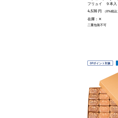
フリュイ ９本入
4,536
円
（8%税込
在庫：✕
二重包装不可
OPポイント対象