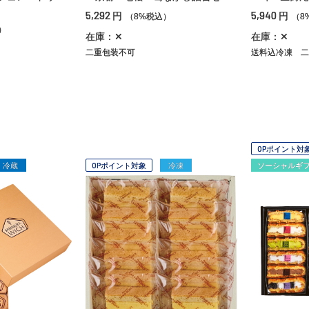
5,292
5,940
円
円
（8%税込）
（8
）
在庫：✕
在庫：✕
二重包装不可
送料込冷凍
二
OPポイント対
冷蔵
OPポイント対象
冷凍
ソーシャルギ