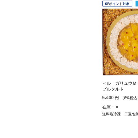
OPポイント対象
＜ル ガリュウＭ
プルタルト
5,400
円
（8%税込
在庫：✕
送料込冷凍
二重包