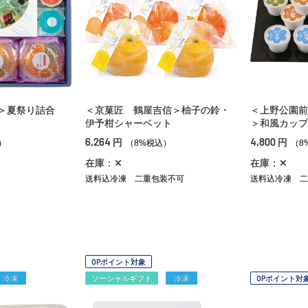
＞夏祭り詰合
＜京菓匠 鶴屋吉信＞柚子の鈴・
＜上野公園前
伊予柑シャーベット
＞和風カップ
6,264
4,800
円
円
）
（8%税込）
（8
在庫：✕
在庫：✕
送料込冷凍
二重包装不可
送料込冷凍
二
OPポイント対象
冷凍
ソーシャルギフト
冷凍
OPポイント対