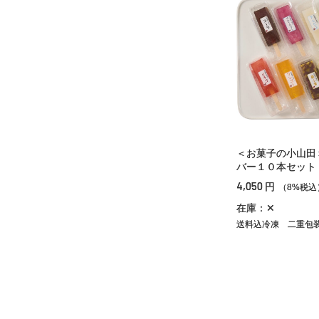
＜お菓子の小山田
バー１０本セット
4,050
円
（8%税込
在庫：✕
送料込冷凍
二重包