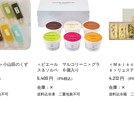
＞小山田のくず
＜ピエール マルコリーニ＞グラ
＜Ｍａｉｓｏ
ス＆ソルベ ６個入り
ｅ＞リュステ
5,400
4,212
円
円
）
（8%税込）
（8
在庫：✕
在庫：✕
装不可
送料込冷凍
二重包装不可
送料込冷蔵
二