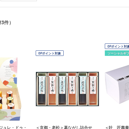
23
件）
OPポイント対
OPポイント対象
ソーシャルギ
ジュレ・ドゥ・
＜京都・老松＞葛ながし詰合せ
＜叶 匠壽庵