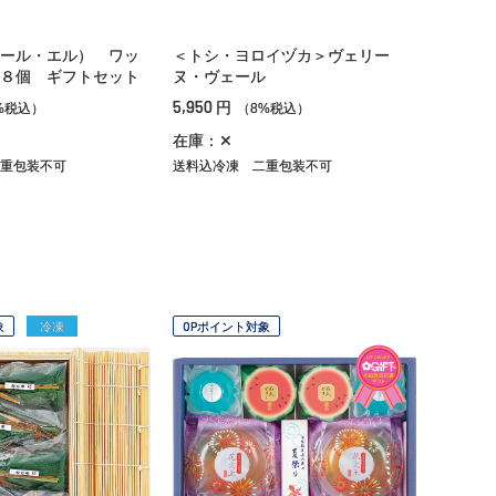
ール・エル） ワッ
＜トシ・ヨロイヅカ＞ヴェリー
８個 ギフトセット
ヌ・ヴェール
5,950
円
%税込）
（8%税込）
在庫：✕
重包装不可
送料込冷凍
二重包装不可
象
冷凍
OPポイント対象