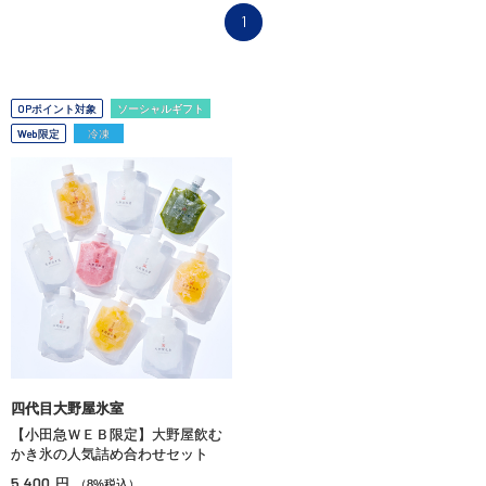
1
OPポイント対象
ソーシャルギフト
Web限定
冷凍
四代目大野屋氷室
【小田急ＷＥＢ限定】大野屋飲む
かき氷の人気詰め合わせセット
5,400
円
（8%税込）