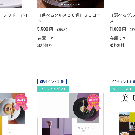
］レッド アイ
［選べるグルメ５０選］ＧＣコー
［選べるグル
ス
ス
5,500
11,000
円
円
（税込）
（税
在庫：✕
在庫：✕
送料無料
送料無料
OPポイント対象
OPポイント対
ソーシャルギフト
ソーシャルギ