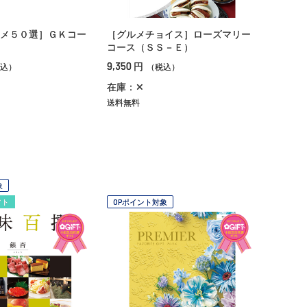
メ５０選］ＧＫコー
［グルメチョイス］ローズマリー
コース（ＳＳ－Ｅ）
9,350
円
込）
（税込）
在庫：✕
送料無料
象
フト
OPポイント対象