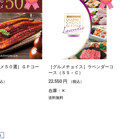
メ５０選］ＧＰコー
［グルメチョイス］ラベンダーコ
ース（ＳＳ－Ｃ）
22,550
円
込）
（税込）
在庫：✕
送料無料
象