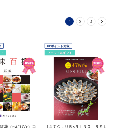
1
2
3
象
OPポイント対象
フト
ソーシャルギフト
紅花（べにばな）コ
［４７ＣＬＵＢ×ＲＩＮＧ ＢＥＬ