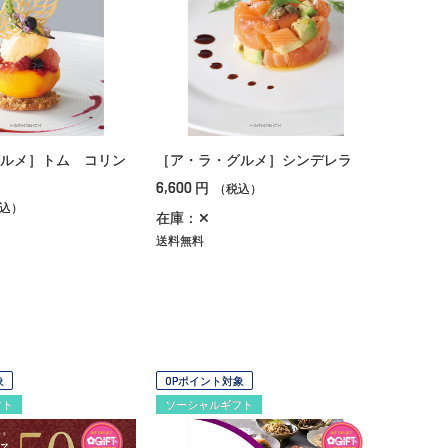
ルメ］トム コリン
［ア・ラ・グルメ］シンデレラ
6,600
円
（税込）
込）
在庫：✕
送料無料
象
OPポイント対象
フト
ソーシャルギフト