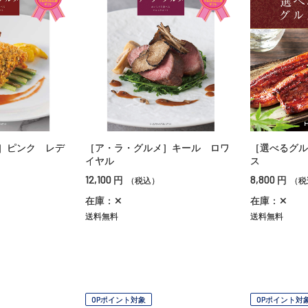
］ピンク レデ
［ア・ラ・グルメ］キール ロワ
［選べるグル
イヤル
ス
12,100
8,800
円
円
（税込）
（税
在庫：✕
在庫：✕
送料無料
送料無料
OPポイント対象
OPポイント対