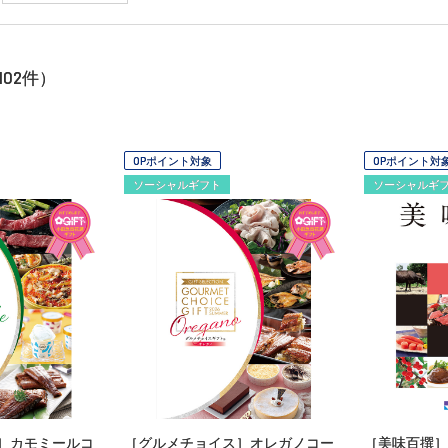
102
件）
OPポイント対象
OPポイント対
ソーシャルギフト
ソーシャルギ
］カモミールコ
［グルメチョイス］オレガノコー
［美味百撰］