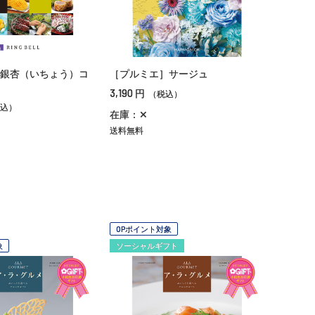
銀杏（いちょう）コ
［プルミエ］サージュ
3,190
円
（税込）
込）
在庫：✕
送料無料
OPポイント対象
象
ソーシャルギフト