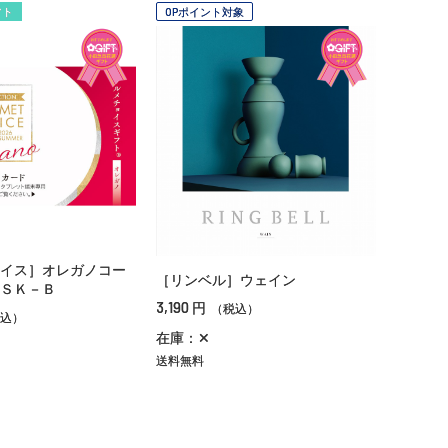
フト
OPポイント対象
イス］オレガノコー
［リンベル］ウェイン
ＳＫ－Ｂ
3,190
円
（税込）
込）
在庫：✕
送料無料