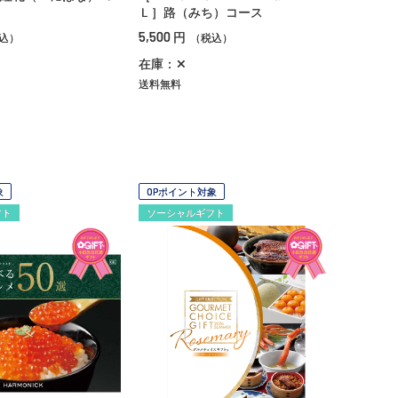
Ｌ］路（みち）コース
5,500
円
込）
（税込）
在庫：✕
送料無料
象
OPポイント対象
フト
ソーシャルギフト