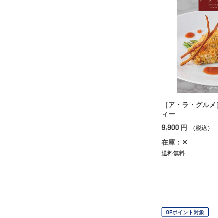
［ア・ラ・グルメ
ィー
9,900
円
（税込）
在庫：✕
送料無料
OPポイント対象