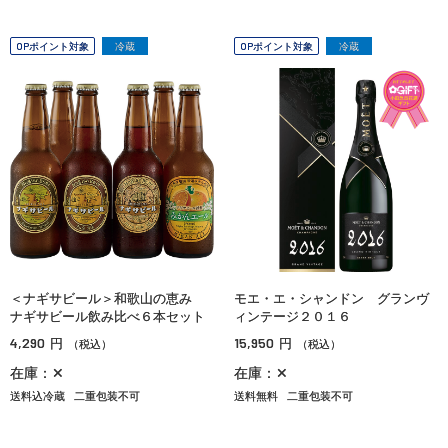
OPポイント対象
冷蔵
OPポイント対象
冷蔵
＜ナギサビール＞和歌山の恵み
モエ・エ・シャンドン グランヴ
ナギサビール飲み比べ６本セット
ィンテージ２０１６
4,290
15,950
円
円
（税込）
（税込）
在庫：✕
在庫：✕
送料込冷蔵
二重包装不可
送料無料
二重包装不可