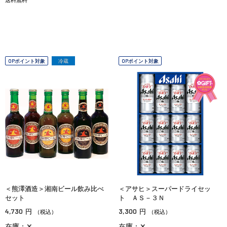
OPポイント対象
冷蔵
OPポイント対象
＜熊澤酒造＞湘南ビール飲み比べ
＜アサヒ＞スーパードライセッ
セット
ト ＡＳ－３Ｎ
4,730
3,300
円
円
（税込）
（税込）
在庫：✕
在庫：✕