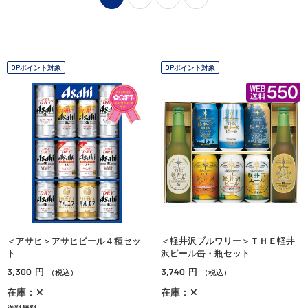
OPポイント対象
OPポイント対象
＜アサヒ＞アサヒビール４種セッ
＜軽井沢ブルワリー＞ＴＨＥ軽井
ト
沢ビール缶・瓶セット
3,300
3,740
円
円
（税込）
（税込）
在庫：✕
在庫：✕
送料無料