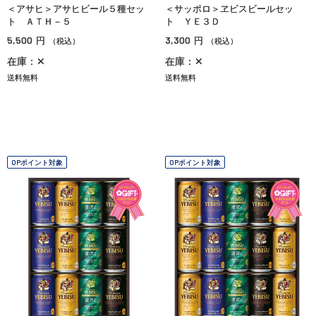
＜アサヒ＞アサヒビール５種セッ
＜サッポロ＞ヱビスビールセッ
ト ＡＴＨ－５
ト ＹＥ３Ｄ
5,500
3,300
円
円
（税込）
（税込）
在庫：✕
在庫：✕
送料無料
送料無料
OPポイント対象
OPポイント対象