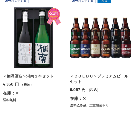
OPポイント対象
OPポイント対象
冷蔵
＜熊澤酒造＞湘南２本セット
＜ＣＯＥＤＯ＞プレミアムビール
セット
4,950
円
（税込）
6,087
円
（税込）
在庫：✕
在庫：✕
送料無料
送料込冷蔵
二重包装不可