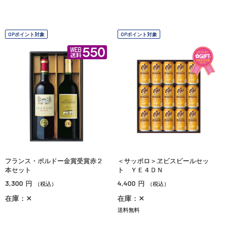
OPポイント対象
OPポイント対象
フランス・ボルドー金賞受賞赤２
＜サッポロ＞ヱビスビールセッ
本セット
ト ＹＥ４ＤＮ
3,300
4,400
円
円
（税込）
（税込）
在庫：✕
在庫：✕
送料無料