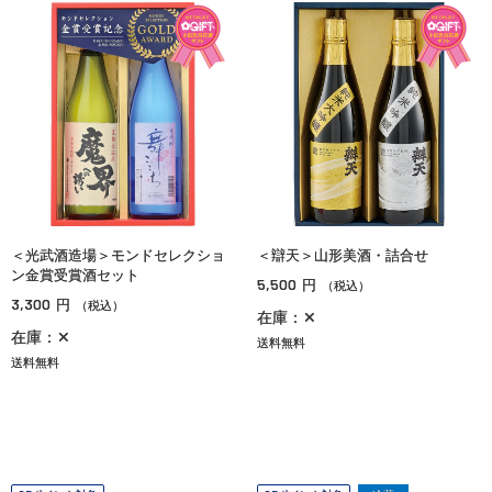
＜光武酒造場＞モンドセレクショ
＜辯天＞山形美酒・詰合せ
ン金賞受賞酒セット
5,500
円
（税込）
3,300
円
（税込）
在庫：✕
在庫：✕
送料無料
送料無料