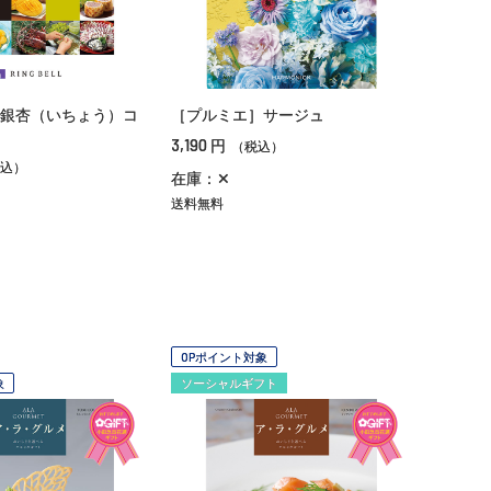
銀杏（いちょう）コ
［プルミエ］サージュ
3,190
円
（税込）
込）
在庫：✕
送料無料
OPポイント対象
象
ソーシャルギフト