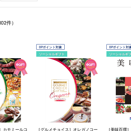
102
件）
OPポイント対象
OPポイント対
ソーシャルギフト
ソーシャルギ
］カモミールコ
［グルメチョイス］オレガノコー
［美味百撰］