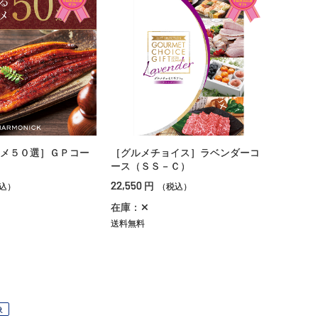
メ５０選］ＧＰコー
［グルメチョイス］ラベンダーコ
ース（ＳＳ－Ｃ）
22,550
円
込）
（税込）
在庫：✕
送料無料
象