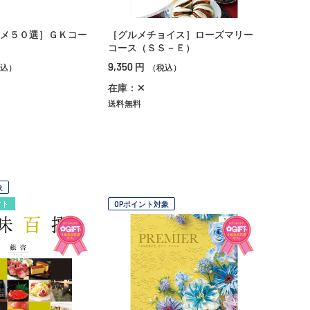
メ５０選］ＧＫコー
［グルメチョイス］ローズマリー
コース（ＳＳ－Ｅ）
9,350
円
込）
（税込）
在庫：✕
送料無料
象
フト
OPポイント対象