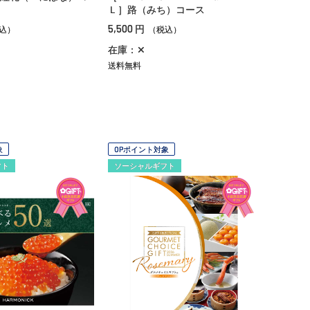
Ｌ］路（みち）コース
5,500
円
込）
（税込）
在庫：✕
送料無料
象
OPポイント対象
フト
ソーシャルギフト