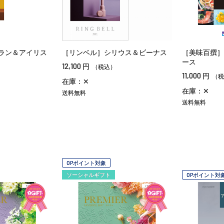
ラン＆アイリス
［リンベル］シリウス＆ビーナス
［美味百撰］
ース
12,100
円
（税込）
11,000
円
（税
在庫：✕
在庫：✕
送料無料
送料無料
OPポイント対象
ソーシャルギフト
OPポイント対