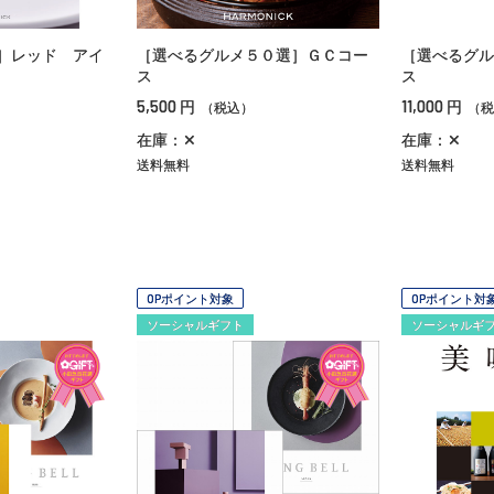
］レッド アイ
［選べるグルメ５０選］ＧＣコー
［選べるグル
ス
ス
5,500
11,000
円
円
（税込）
（税
在庫：✕
在庫：✕
送料無料
送料無料
OPポイント対象
OPポイント対
ソーシャルギフト
ソーシャルギ