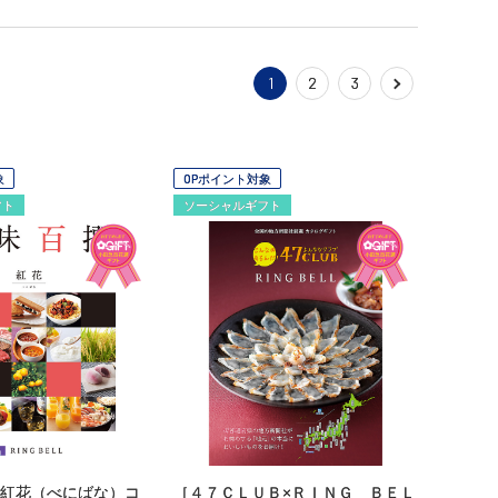
1
2
3
象
OPポイント対象
フト
ソーシャルギフト
紅花（べにばな）コ
［４７ＣＬＵＢ×ＲＩＮＧ ＢＥＬ