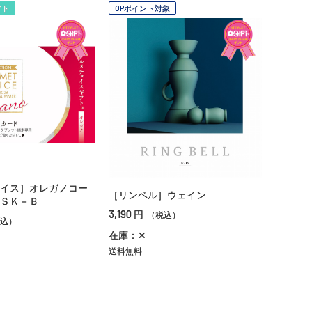
フト
OPポイント対象
イス］オレガノコー
［リンベル］ウェイン
ＳＫ－Ｂ
3,190
円
（税込）
込）
在庫：✕
送料無料