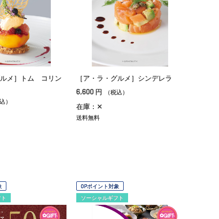
ルメ］トム コリン
［ア・ラ・グルメ］シンデレラ
6,600
円
（税込）
込）
在庫：✕
送料無料
象
OPポイント対象
フト
ソーシャルギフト