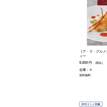
［ア・ラ・グルメ
ィー
9,900
円
（税込）
在庫：✕
送料無料
OPポイント対象