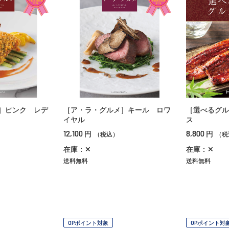
］ピンク レデ
［ア・ラ・グルメ］キール ロワ
［選べるグル
イヤル
ス
12,100
8,800
円
円
（税込）
（税
在庫：✕
在庫：✕
送料無料
送料無料
OPポイント対象
OPポイント対