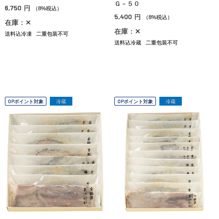
Ｇ－５０
6,750
円
（8%税込）
5,400
円
（8%税込）
在庫：✕
在庫：✕
送料込冷凍
二重包装不可
送料込冷蔵
二重包装不可
OPポイント対象
冷蔵
OPポイント対象
冷蔵