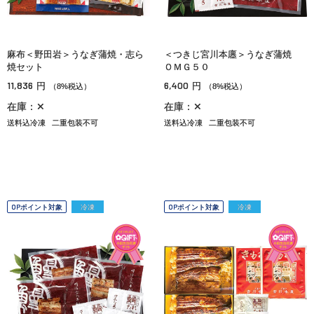
麻布＜野田岩＞うなぎ蒲焼・志ら
＜つきじ宮川本廛＞うなぎ蒲焼
焼セット
ＯＭＧ５０
11,836
6,400
円
円
（8%税込）
（8%税込）
在庫：✕
在庫：✕
送料込冷凍
二重包装不可
送料込冷凍
二重包装不可
OPポイント対象
冷凍
OPポイント対象
冷凍