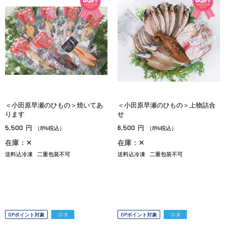
＜小田原早瀬のひもの＞焼いてあ
＜小田原早瀬のひもの＞上物詰合
ります
せ
5,500
6,500
円
円
（8%税込）
（8%税込）
在庫：✕
在庫：✕
送料込冷凍
二重包装不可
送料込冷凍
二重包装不可
OPポイント対象
冷凍
OPポイント対象
冷凍