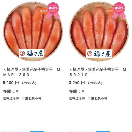
＜福さ屋＞無着色辛子明太子 Ｍ
＜福さ屋＞無着色辛子明太子 Ｍ
ＭＡＲ－３６０
ＳＲ２１０
5,400
3,240
円
円
（8%税込）
（8%税込）
在庫：✕
在庫：✕
送料込冷凍
二重包装不可
送料込冷凍
二重包装不可