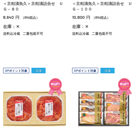
＜京粕漬魚久＞京粕漬詰合せ Ｕ
＜京粕漬魚久＞京粕漬詰合せ Ｕ
Ｇ－８０
Ｇ－１００
8,640
10,800
円
円
（8%税込）
（8%税込）
在庫：✕
在庫：✕
送料込冷蔵
二重包装不可
送料込冷蔵
二重包装不可
OPポイント対象
冷凍
OPポイント対象
冷凍