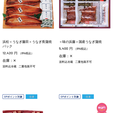
浜松＜うなぎ藤田＞うなぎ長蒲焼
＜味の浜藤＞国産うなぎ蒲焼
パック
5,400
円
（8%税込）
12,420
円
（8%税込）
在庫：✕
在庫：✕
送料込冷蔵
二重包装不可
送料込冷蔵
二重包装不可
OPポイント対象
冷凍
OPポイント対象
冷凍