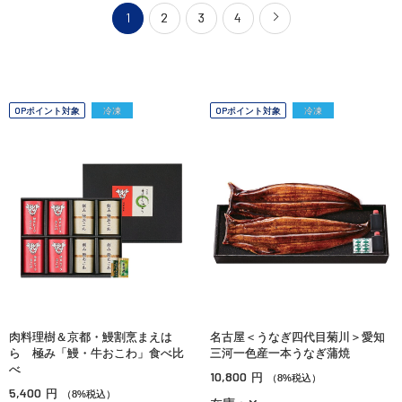
1
2
3
4
OPポイント対象
冷凍
OPポイント対象
冷凍
肉料理樹＆京都・鰻割烹まえは
名古屋＜うなぎ四代目菊川＞愛知
ら 極み「鰻・牛おこわ」食べ比
三河一色産一本うなぎ蒲焼
べ
10,800
円
（8%税込）
5,400
円
（8%税込）