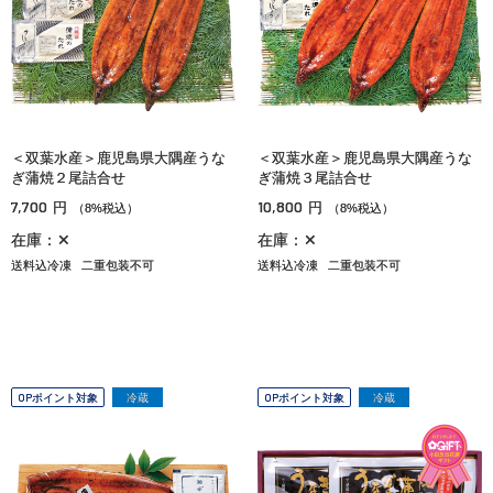
＜双葉水産＞鹿児島県大隅産うな
＜双葉水産＞鹿児島県大隅産うな
ぎ蒲焼２尾詰合せ
ぎ蒲焼３尾詰合せ
7,700
10,800
円
円
（8%税込）
（8%税込）
在庫：✕
在庫：✕
送料込冷凍
二重包装不可
送料込冷凍
二重包装不可
OPポイント対象
冷蔵
OPポイント対象
冷蔵