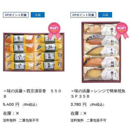
OPポイント対象
冷蔵
OPポイント対象
冷蔵
＜味の浜藤＞西京漬笹巻 Ｓ５０
＜味の浜藤＞レンジで簡単焼魚
Ｂ
ＳＰ３５Ｂ
5,400
3,780
円
円
（8%税込）
（8%税込）
在庫：✕
在庫：✕
送料無料
二重包装不可
送料無料
二重包装不可