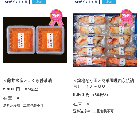
OPポイント対象
冷凍
OPポイント対象
冷凍
＜藤井水産＞いくら醤油漬
＜築地なが田＞簡単調理西京焼詰
合せ ＹＡ－８０
5,400
円
（8%税込）
8,640
円
（8%税込）
在庫：✕
在庫：✕
送料込冷凍
二重包装不可
送料込冷凍
二重包装不可