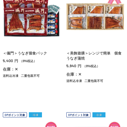
＜儀門＞うなぎ個食パック
＜美飾遊膳＞レンジで簡単 個食
うなぎ蒲焼
5,400
円
（8%税込）
5,940
円
（8%税込）
在庫：✕
在庫：✕
送料込冷凍
二重包装不可
送料込冷凍
二重包装不可
OPポイント対象
冷凍
OPポイント対象
冷凍