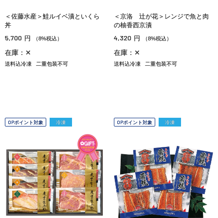
＜佐藤水産＞鮭ルイベ漬といくら
＜京洛 辻が花＞レンジで魚と肉
丼
の柚香西京漬
5,700
4,320
円
円
（8%税込）
（8%税込）
在庫：✕
在庫：✕
送料込冷凍
二重包装不可
送料込冷凍
二重包装不可
OPポイント対象
冷凍
OPポイント対象
冷凍