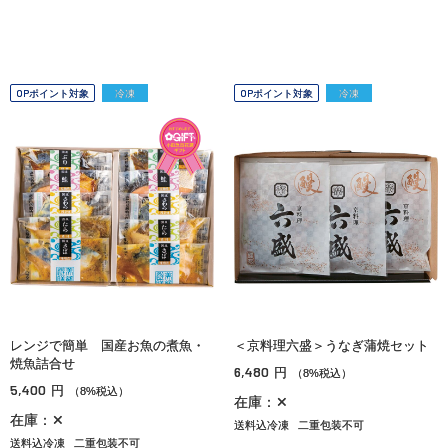
OPポイント対象
冷凍
OPポイント対象
冷凍
レンジで簡単 国産お魚の煮魚・
＜京料理六盛＞うなぎ蒲焼セット
焼魚詰合せ
6,480
円
（8%税込）
5,400
円
（8%税込）
在庫：✕
在庫：✕
送料込冷凍
二重包装不可
送料込冷凍
二重包装不可