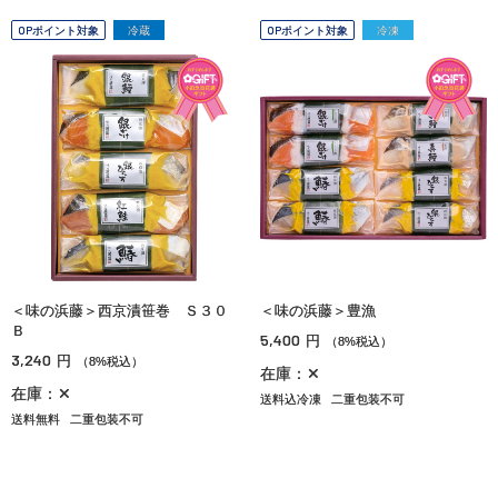
OPポイント対象
冷蔵
OPポイント対象
冷凍
＜味の浜藤＞西京漬笹巻 Ｓ３０
＜味の浜藤＞豊漁
Ｂ
5,400
円
（8%税込）
3,240
円
（8%税込）
在庫：✕
在庫：✕
送料込冷凍
二重包装不可
送料無料
二重包装不可