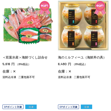
＜双葉水産＞海鮮づくし詰合せ
海のミルフィーユ（海鮮丼の具）
5,616
6,480
円
円
（8%税込）
（8%税込）
在庫：✕
在庫：✕
送料込冷凍
二重包装不可
送料込冷凍
二重包装不可
OPポイント対象
冷凍
OPポイント対象
冷凍