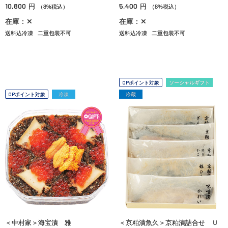
10,800
5,400
円
円
（8%税込）
（8%税込）
在庫：✕
在庫：✕
送料込冷凍
二重包装不可
送料込冷凍
二重包装不可
OPポイント対象
ソーシャルギフト
OPポイント対象
冷凍
冷蔵
＜中村家＞海宝漬 雅
＜京粕漬魚久＞京粕漬詰合せ Ｕ