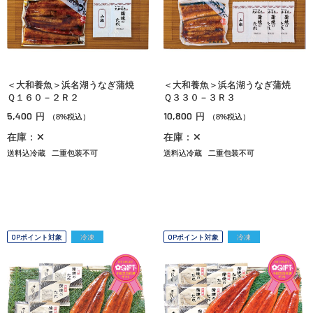
＜大和養魚＞浜名湖うなぎ蒲焼
＜大和養魚＞浜名湖うなぎ蒲焼
Ｑ１６０－２Ｒ２
Ｑ３３０－３Ｒ３
5,400
10,800
円
円
（8%税込）
（8%税込）
在庫：✕
在庫：✕
送料込冷蔵
二重包装不可
送料込冷蔵
二重包装不可
OPポイント対象
冷凍
OPポイント対象
冷凍