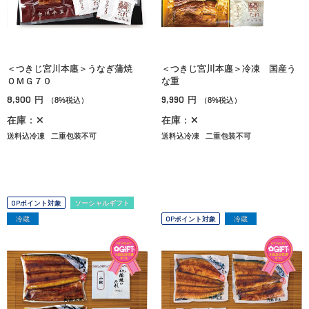
＜つきじ宮川本廛＞うなぎ蒲焼
＜つきじ宮川本廛＞冷凍 国産う
ＯＭＧ７０
な重
8,900
9,990
円
円
（8%税込）
（8%税込）
在庫：✕
在庫：✕
送料込冷凍
二重包装不可
送料込冷凍
二重包装不可
OPポイント対象
ソーシャルギフト
冷蔵
OPポイント対象
冷蔵