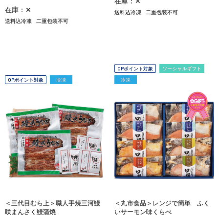
在庫：✕
在庫：✕
送料込冷凍
二重包装不可
送料込冷凍
二重包装不可
OPポイント対象
ソーシャルギフト
OPポイント対象
冷凍
冷凍
＜三代目むら上＞職人手焼三河鰻
＜丸市食品＞レンジで簡単 ふく
咲まんさく鰻蒲焼
いサーモン味くらべ