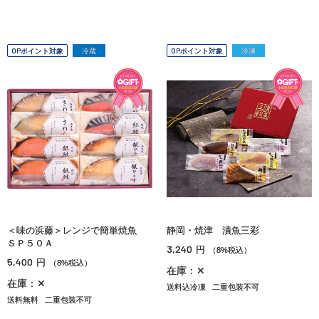
OPポイント対象
冷蔵
OPポイント対象
冷凍
＜味の浜藤＞レンジで簡単焼魚
静岡・焼津 漬魚三彩
ＳＰ５０Ａ
3,240
円
（8%税込）
5,400
円
（8%税込）
在庫：✕
在庫：✕
送料込冷凍
二重包装不可
送料無料
二重包装不可