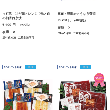
＜京洛 辻が花＞レンジで魚と肉
麻布＜野田岩＞うなぎ蒲焼
の柚香西京漬
10,756
円
（8%税込）
5,400
円
（8%税込）
在庫：✕
在庫：✕
送料込冷凍
二重包装不可
送料込冷凍
二重包装不可
OPポイント対象
冷凍
OPポイント対象
冷凍