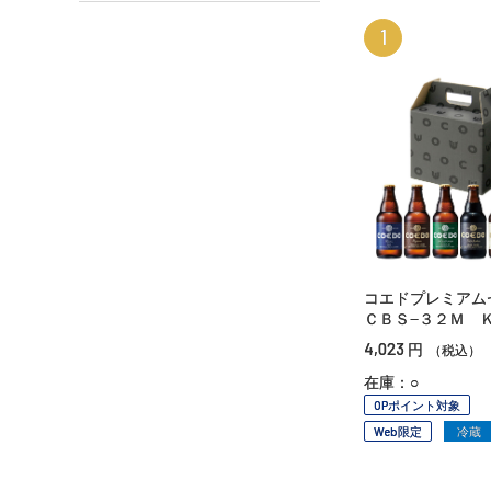
1
コエドプレミア
ＣＢＳ−３２Ｍ 
4,023
円
（税込）
在庫：○
OPポイント対象
Web限定
冷蔵