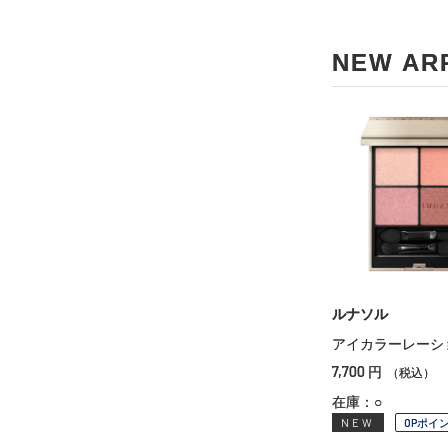
NEW AR
ルナソル
アイカラーレーシ
7,700
円
（税込）
在庫：○
NEW
OPポイ