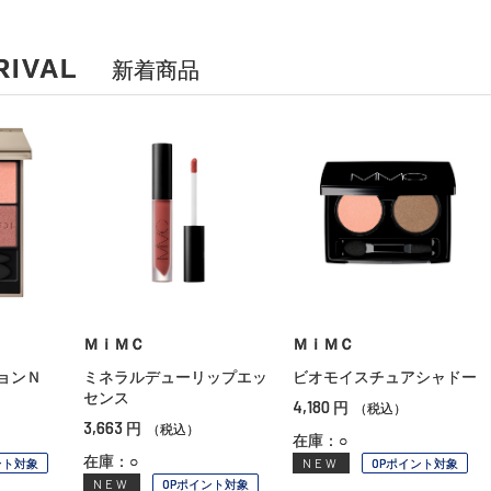
RIVAL
新着商品
ＭｉＭＣ
ＭｉＭＣ
ョンＮ
ミネラルデューリップエッ
ビオモイスチュアシャドー
センス
4,180
円
（税込）
3,663
円
（税込）
在庫：○
在庫：○
ント対象
NEW
OPポイント対象
NEW
OPポイント対象