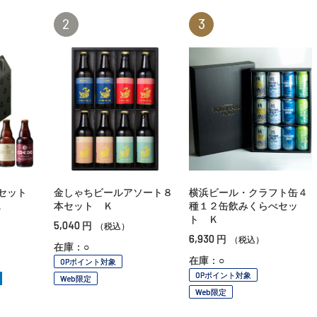
2
3
ムセット
金しゃちビールアソート８
横浜ビール・クラフト缶４
Ｋ
本セット Ｋ
種１２缶飲みくらべセッ
ト Ｋ
5,040
円
（税込）
6,930
円
（税込）
在庫：○
在庫：○
OPポイント対象
OPポイント対象
Web限定
Web限定