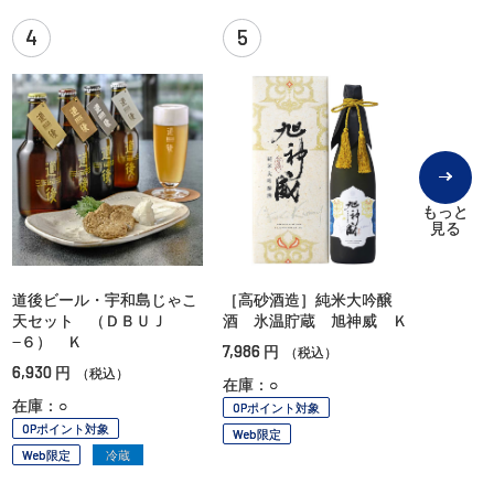
4
5
もっと
見る
道後ビール・宇和島じゃこ
［高砂酒造］純米大吟醸
天セット （ＤＢＵＪ
酒 氷温貯蔵 旭神威 Ｋ
−６） Ｋ
7,986
円
（税込）
6,930
円
（税込）
在庫：○
在庫：○
OPポイント対象
OPポイント対象
Web限定
Web限定
冷蔵