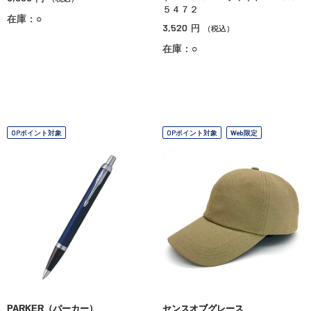
５４７２
在庫：○
3,520
円
（税込）
在庫：○
OPポイント対象
OPポイント対象
Web限定
PARKER（パーカー）
センスオブグレース