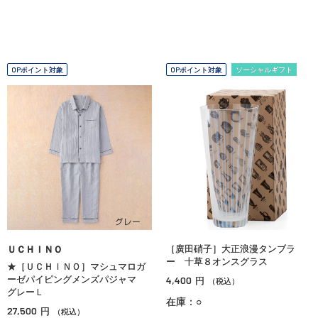
OPポイント対象
OPポイント対象
ソーシャルギフト
［廣田硝子］大正浪漫タンブラ
ＵＣＨＩＮＯ
ー 十草８オンスグラス
★［ＵＣＨＩＮＯ］マシュマロガ
ーゼパイピングメンズパジャマ
4,400
円
（税込）
グレーＬ
在庫：○
27,500
円
（税込）