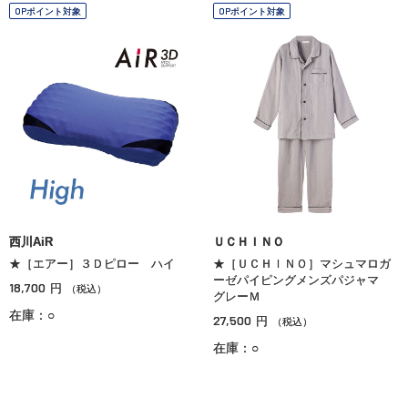
OPポイント対象
OPポイント対象
西川AiR
ＵＣＨＩＮＯ
★［エアー］３Ｄピロー ハイ
★［ＵＣＨＩＮＯ］マシュマロガ
ーゼパイピングメンズパジャマ
18,700
円
（税込）
グレーＭ
在庫：○
27,500
円
（税込）
在庫：○