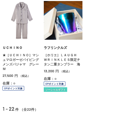
ＵＣＨＩＮＯ
ラフリンクルズ
★［ＵＣＨＩＮＯ］マシ
［ホリエ］ＬＡＵＧＨ
ュマロガーゼパイピング
ＷＲＩＮＫＬＥＳ限定チ
メンズパジャマ グレー
タン二重タンブラー 海
Ｍ
13,200
円
（税込）
27,500
円
（税込）
在庫：○
在庫：○
OPポイント対象
OPポイント対象
ソーシャルギフト
1 - 22
22
件 （全
件）