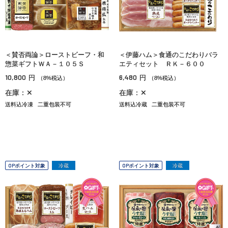
＜賛否両論＞ローストビーフ・和
＜伊藤ハム＞食通のこだわりバラ
惣菜ギフトＷＡ－１０５Ｓ
エティセット ＲＫ－６００
10,800
6,480
円
円
（8%税込）
（8%税込）
在庫：✕
在庫：✕
送料込冷凍
二重包装不可
送料込冷蔵
二重包装不可
OPポイント対象
冷蔵
OPポイント対象
冷蔵