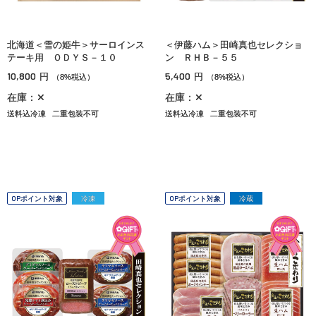
北海道＜雪の姫牛＞サーロインス
＜伊藤ハム＞田崎真也セレクショ
テーキ用 ＯＤＹＳ－１０
ン ＲＨＢ－５５
10,800
5,400
円
円
（8%税込）
（8%税込）
在庫：✕
在庫：✕
送料込冷凍
二重包装不可
送料込冷凍
二重包装不可
OPポイント対象
冷凍
OPポイント対象
冷蔵