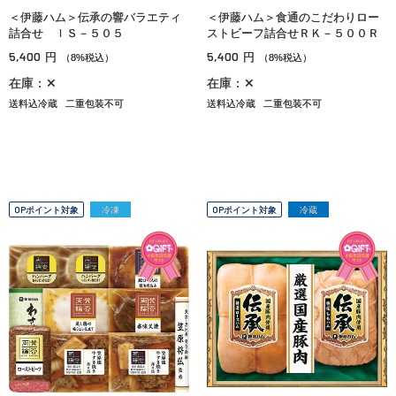
＜伊藤ハム＞伝承の響バラエティ
＜伊藤ハム＞食通のこだわりロー
詰合せ ＩＳ－５０５
ストビーフ詰合せＲＫ－５００Ｒ
5,400
5,400
円
円
（8%税込）
（8%税込）
在庫：✕
在庫：✕
送料込冷蔵
二重包装不可
送料込冷蔵
二重包装不可
OPポイント対象
冷凍
OPポイント対象
冷蔵