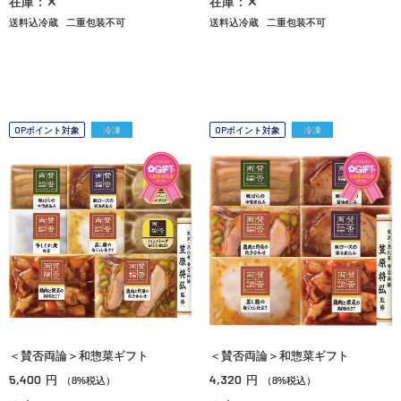
在庫：✕
在庫：✕
送料込冷蔵
二重包装不可
送料込冷蔵
二重包装不可
OPポイント対象
冷凍
OPポイント対象
冷凍
＜賛否両論＞和惣菜ギフト
＜賛否両論＞和惣菜ギフト
5,400
4,320
円
円
（8%税込）
（8%税込）