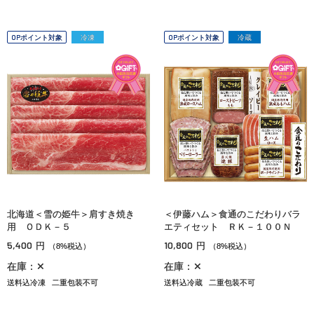
OPポイント対象
冷凍
OPポイント対象
冷蔵
北海道＜雪の姫牛＞肩すき焼き
＜伊藤ハム＞食通のこだわりバラ
用 ＯＤＫ－５
エティセット ＲＫ－１００Ｎ
5,400
10,800
円
円
（8%税込）
（8%税込）
在庫：✕
在庫：✕
送料込冷凍
二重包装不可
送料込冷蔵
二重包装不可