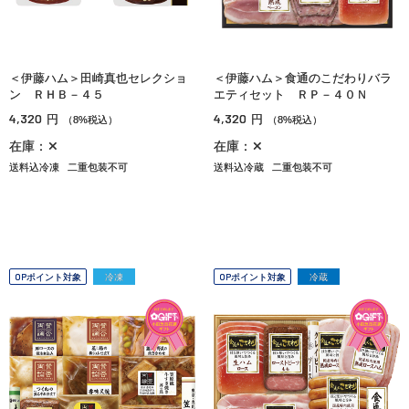
＜伊藤ハム＞田崎真也セレクショ
＜伊藤ハム＞食通のこだわりバラ
ン ＲＨＢ－４５
エティセット ＲＰ－４０Ｎ
4,320
4,320
円
円
（8%税込）
（8%税込）
在庫：✕
在庫：✕
送料込冷凍
二重包装不可
送料込冷蔵
二重包装不可
OPポイント対象
冷凍
OPポイント対象
冷蔵