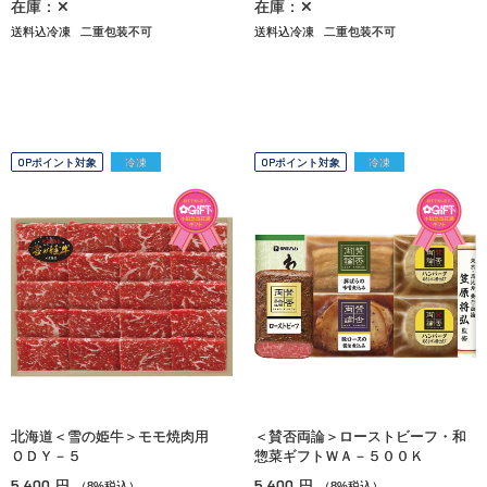
在庫：✕
在庫：✕
送料込冷凍
二重包装不可
送料込冷凍
二重包装不可
OPポイント対象
冷凍
OPポイント対象
冷凍
北海道＜雪の姫牛＞モモ焼肉用
＜賛否両論＞ローストビーフ・和
ＯＤＹ－５
惣菜ギフトＷＡ－５００Ｋ
5,400
5,400
円
円
（8%税込）
（8%税込）