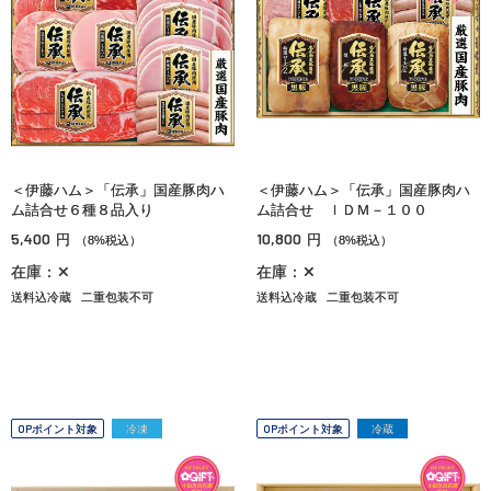
＜伊藤ハム＞「伝承」国産豚肉ハ
＜伊藤ハム＞「伝承」国産豚肉ハ
ム詰合せ６種８品入り
ム詰合せ ＩＤＭ－１００
5,400
10,800
円
円
（8%税込）
（8%税込）
在庫：✕
在庫：✕
送料込冷蔵
二重包装不可
送料込冷蔵
二重包装不可
OPポイント対象
冷凍
OPポイント対象
冷蔵