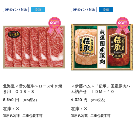
OPポイント対象
冷凍
OPポイント対象
冷蔵
北海道＜雪の姫牛＞ロースすき焼
＜伊藤ハム＞「伝承」国産豚肉ハ
き用 ＯＤＳ－８
ム詰合せ ＩＤＭ－４０
8,640
4,320
円
円
（8%税込）
（8%税込）
在庫：✕
在庫：✕
送料込冷凍
二重包装不可
送料込冷蔵
二重包装不可