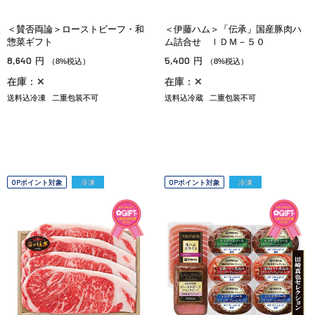
＜賛否両論＞ローストビーフ・和
＜伊藤ハム＞「伝承」国産豚肉ハ
惣菜ギフト
ム詰合せ ＩＤＭ－５０
8,640
5,400
円
円
（8%税込）
（8%税込）
在庫：✕
在庫：✕
送料込冷凍
二重包装不可
送料込冷蔵
二重包装不可
OPポイント対象
冷凍
OPポイント対象
冷凍