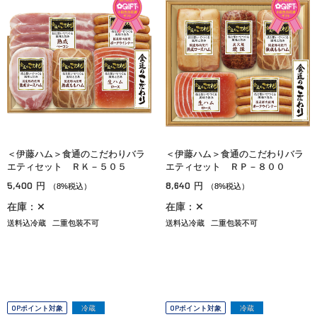
＜伊藤ハム＞食通のこだわりバラ
＜伊藤ハム＞食通のこだわりバラ
エティセット ＲＫ－５０５
エティセット ＲＰ－８００
5,400
8,640
円
円
（8%税込）
（8%税込）
在庫：✕
在庫：✕
送料込冷蔵
二重包装不可
送料込冷蔵
二重包装不可
OPポイント対象
冷蔵
OPポイント対象
冷蔵