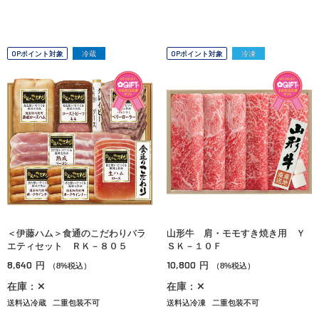
OPポイント対象
冷蔵
OPポイント対象
冷凍
＜伊藤ハム＞食通のこだわりバラ
山形牛 肩・モモすき焼き用 Ｙ
エティセット ＲＫ－８０５
ＳＫ－１０Ｆ
8,640
10,800
円
円
（8%税込）
（8%税込）
在庫：✕
在庫：✕
送料込冷蔵
二重包装不可
送料込冷凍
二重包装不可