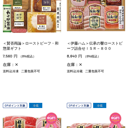
＜賛否両論＞ローストビーフ・和
＜伊藤ハム＞伝承の響ローストビ
惣菜ギフト
ーフ詰合せＩＳＲ－８００
7,560
8,640
円
円
（8%税込）
（8%税込）
在庫：✕
在庫：✕
送料込冷凍
二重包装不可
送料込冷蔵
二重包装不可
OPポイント対象
冷蔵
OPポイント対象
冷蔵