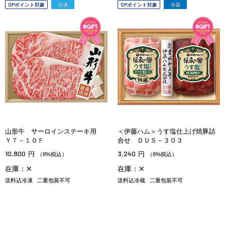
OPポイント対象
冷凍
OPポイント対象
冷蔵
山形牛 サーロインステーキ用
＜伊藤ハム＞うす塩仕上げ焼豚詰
ＹＴ－１０Ｆ
合せ ＤＵＳ－３０３
10,800
3,240
円
円
（8%税込）
（8%税込）
在庫：✕
在庫：✕
送料込冷凍
二重包装不可
送料込冷蔵
二重包装不可