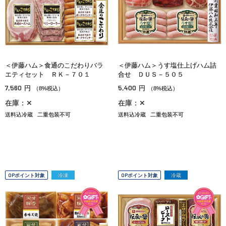
＜伊藤ハム＞食通のこだわりバラ
＜伊藤ハム＞うす塩仕上げハム詰
エティセット ＲＫ－７０１
合せ ＤＵＳ－５０５
7,560
5,400
円
円
（8%税込）
（8%税込）
在庫：✕
在庫：✕
送料込冷蔵
二重包装不可
送料込冷蔵
二重包装不可
OPポイント対象
冷凍
OPポイント対象
冷蔵