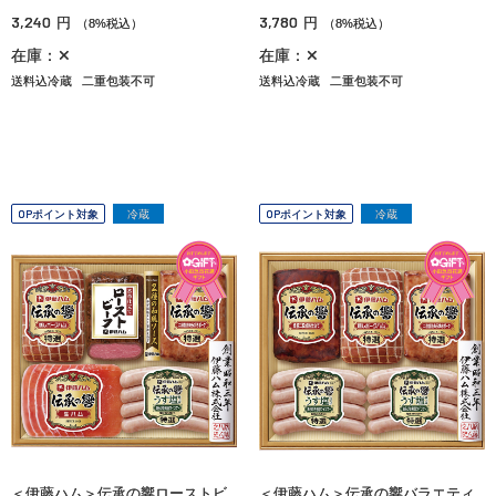
3,240
3,780
円
円
（8%税込）
（8%税込）
在庫：✕
在庫：✕
送料込冷蔵
二重包装不可
送料込冷蔵
二重包装不可
OPポイント対象
冷蔵
OPポイント対象
冷蔵
＜伊藤ハム＞伝承の響ローストビ
＜伊藤ハム＞伝承の響バラエティ