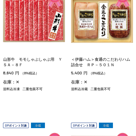
山形牛 モモしゃぶしゃぶ用 Ｙ
＜伊藤ハム＞食通のこだわりハム
ＳＡ－８Ｆ
詰合せ ＲＰ－５０１Ｎ
8,640
5,400
円
円
（8%税込）
（8%税込）
在庫：✕
在庫：✕
送料込冷凍
二重包装不可
送料込冷蔵
二重包装不可
OPポイント対象
冷蔵
OPポイント対象
冷蔵