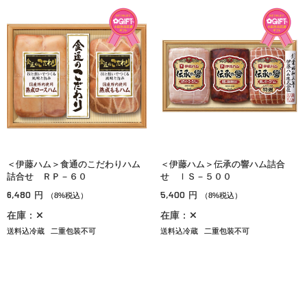
＜伊藤ハム＞食通のこだわりハム
＜伊藤ハム＞伝承の響ハム詰合
詰合せ ＲＰ－６０
せ ＩＳ－５００
6,480
5,400
円
円
（8%税込）
（8%税込）
在庫：✕
在庫：✕
送料込冷蔵
二重包装不可
送料込冷蔵
二重包装不可