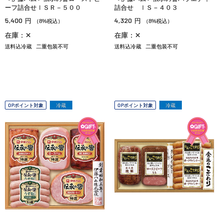
ーフ詰合せＩＳＲ－５００
詰合せ ＩＳ－４０３
5,400
4,320
円
円
（8%税込）
（8%税込）
在庫：✕
在庫：✕
送料込冷蔵
二重包装不可
送料込冷蔵
二重包装不可
OPポイント対象
冷蔵
OPポイント対象
冷蔵