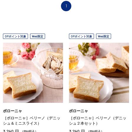
1
OPポイント対象
Web限定
OPポイント対象
Web限定
ボローニャ
ボローニャ
［ボローニャ］ベリーノ（デニッ
［ボローニャ］ベリーノ（デニッ
シュ＆ミニスライス）
シュ２本セット）
3,240
3,240
円
円
（8%税込）
（8%税込）