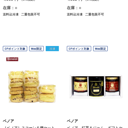
在庫：○
在庫：○
送料込冷凍
二重包装不可
送料込冷凍
二重包装不可
OPポイント対象
Web限定
冷凍
OPポイント対象
Web限定
ベノア
ベノア
［ベノア］スコーン５種セット
ベノア 紅茶＆ジャム ギフトセ