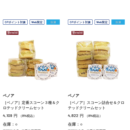
OPポイント対象
Web限定
冷凍
OPポイント対象
Web限定
冷凍
ベノア
ベノア
［ベノア］定番スコーン３種＆ク
［ベノア］スコーン詰合せ＆クロ
ロテッドクリームセット
テッドクリームセット
4,109
4,822
円
円
（8%税込）
（8%税込）
在庫：○
在庫：○