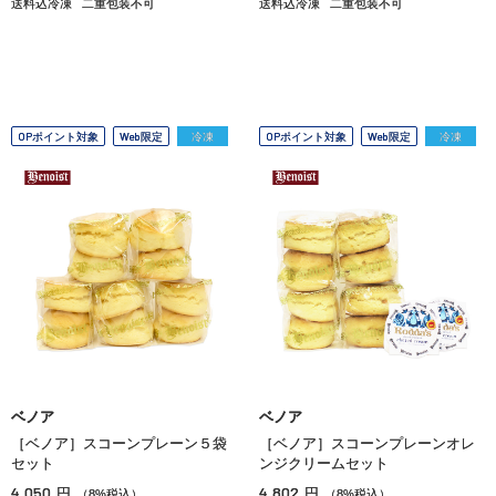
送料込冷凍
二重包装不可
送料込冷凍
二重包装不可
OPポイント対象
Web限定
冷凍
OPポイント対象
Web限定
冷凍
ベノア
ベノア
［ベノア］スコーンプレーン５袋
［ベノア］スコーンプレーンオレ
セット
ンジクリームセット
4,050
4,802
円
円
（8%税込）
（8%税込）