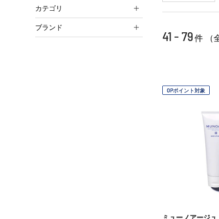
カテゴリ
ブランド
41 - 79
件 （
OPポイント対象
ミューノアージュ