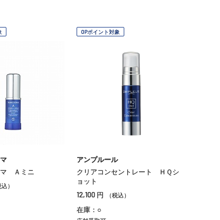
象
OPポイント対象
マ
アンプルール
マ Ａミニ
クリアコンセントレート ＨＱシ
ョット
税込）
12,100
円
（税込）
在庫：○