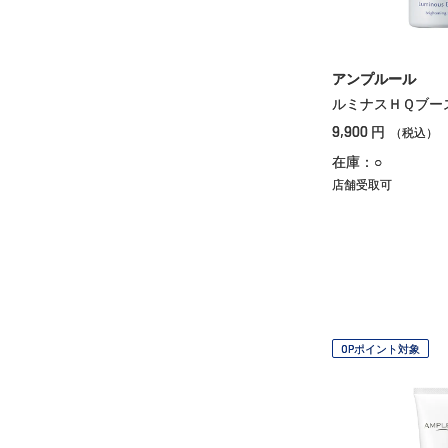
アンプルール
ルミナスＨＱブー
9,900
円
（税込）
在庫：○
店舗受取可
OPポイント対象