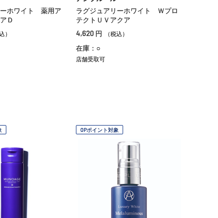
ーホワイト 薬用ア
ラグジュアリーホワイト Ｗプロ
アＤ
テクトＵＶアクア
4,620
円
込）
（税込）
在庫：○
店舗受取可
象
OPポイント対象