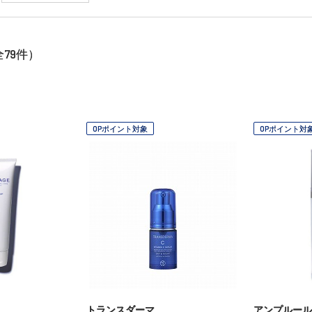
79
全
件）
OPポイント対象
OPポイント対
トランスダーマ
アンプルール