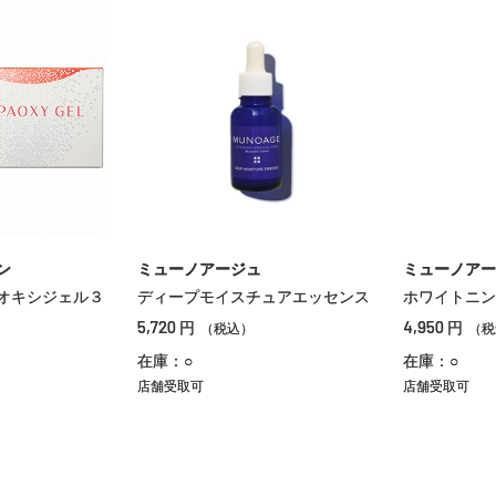
ン
ミューノアージュ
ミューノアー
オキシジェル３
ディープモイスチュアエッセンス
ホワイトニン
5,720
4,950
円
円
（税込）
（税
在庫：○
在庫：○
店舗受取可
店舗受取可