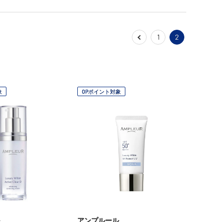
1
2
象
OPポイント対象
アンプルール