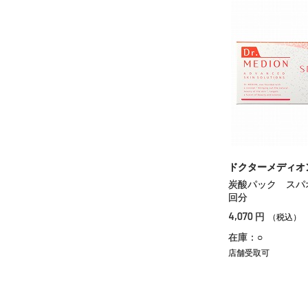
ドクターメディオ
炭酸パック スパ
回分
4,070
円
（税込）
在庫：○
店舗受取可