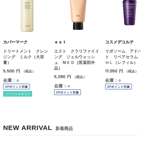
カバーマーク
ｅｓｔ
コスメデコルテ
トリートメント クレン
エスト クラリファイイ
リポソーム アド
ジング ミルク（大容
ング ジェルウォッシ
ト リペアセラム
量）
ュ ＭＥＤ［医薬部外
ｍＬ（レフィル）
品］
5,500
17,050
円
円
（税込）
（税込）
5,280
円
（税込）
在庫：○
在庫：○
在庫：○
OPポイント対象
OPポイント対象
OPポイント対象
ソーシャルギフト
NEW ARRIVAL
新着商品