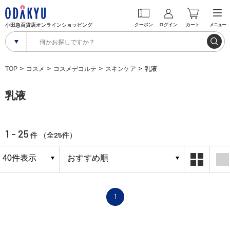
小田急百貨店オンラインショッピング
クーポン
ログイン
カート
メニュー
TOP
コスメ
コスメデコルテ
スキンケア
乳液
乳液
1 - 25
25
件 （全
件）
1