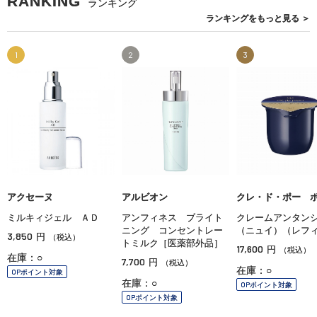
RANKING
ランキング
ランキングを
もっと見る
＞
1
2
3
アクセーヌ
アルビオン
クレ・ド・ポー 
ミルキィジェル ＡＤ
アンフィネス ブライト
クレームアンタン
ニング コンセントレー
（ニュイ）（レフ
3,850
円
（税込）
トミルク［医薬部外品］
17,600
円
（税込）
在庫：○
7,700
円
（税込）
在庫：○
OPポイント対象
在庫：○
OPポイント対象
OPポイント対象