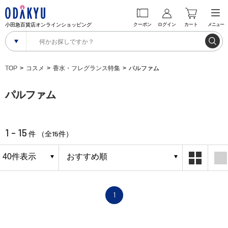
小田急百貨店オンラインショッピング
クーポン
ログイン
カート
メニュー
TOP
コスメ
香水・フレグランス特集
パルファム
パルファム
1 - 15
15
件 （全
件）
1