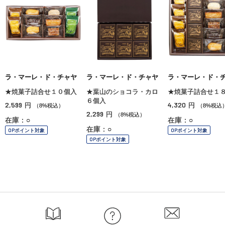
ラ・マーレ・ド・チャヤ
ラ・マーレ・ド・チャヤ
ラ・マーレ・ド・
★焼菓子詰合せ１０個入
★葉山のショコラ・カロ
★焼菓子詰合せ１
６個入
2,599
4,320
円
円
（8%税込）
（8%税込
2,299
円
（8%税込）
在庫：○
在庫：○
在庫：○
OPポイント対象
OPポイント対象
OPポイント対象