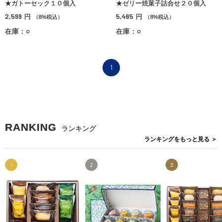
★ガトーセック１０個入
★ゼリー焼菓子詰合せ２０個入
2,599
5,465
円
円
（8%税込）
（8%税込）
在庫：○
在庫：○
1
RANKING
ランキング
ランキングを
もっと見る
＞
1
2
3