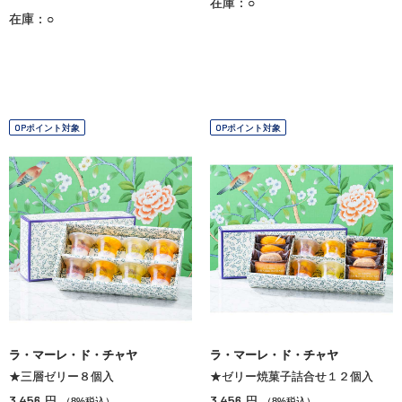
在庫：○
在庫：○
OPポイント対象
OPポイント対象
ラ・マーレ・ド・チャヤ
ラ・マーレ・ド・チャヤ
★三層ゼリー８個入
★ゼリー焼菓子詰合せ１２個入
3,456
3,456
円
円
（8%税込）
（8%税込）