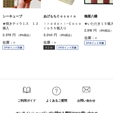
シーキューブ
あげもちＣｏｃｏｒｏ
鶴屋八幡
★焼きティラミス １２
ｉｒｏｄｏｒｉ−Ｃｏｃｏ
★いただき１５個
個入
ｒｏ５５個入り
2,916
円
（8%税込）
2,376
3,240
円
円
（8%税込）
（8%税込）
在庫：○
在庫：○
在庫：○
OPポイント対象
OPポイント対象
NEW
OPポイント対象
ご利用ガイド
よくあるご質問
お問い合わせ