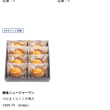
在庫：○
在庫：○
OPポイント対象
鎌倉ニュージャーマン
☆かまくらミニ８個入
1,620
円
（8%税込）