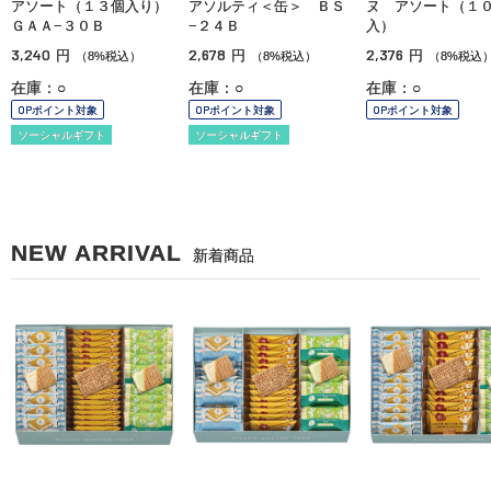
アソート（１３個入り）
アソルティ＜缶＞ ＢＳ
ヌ アソート（１
ＧＡＡ−３０Ｂ
−２４Ｂ
入）
3,240
2,678
2,376
円
円
円
（8%税込）
（8%税込）
（8%税込
在庫：○
在庫：○
在庫：○
OPポイント対象
OPポイント対象
OPポイント対象
ソーシャルギフト
ソーシャルギフト
NEW ARRIVAL
新着商品