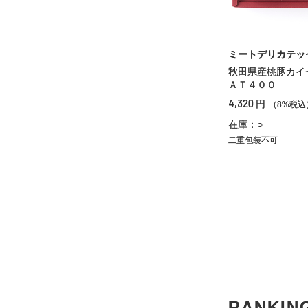
ミートデリカテッ
秋田県産桃豚カイ
ＡＴ４００
4,320
円
（8%税込
在庫：○
二重包装不可
RANKIN