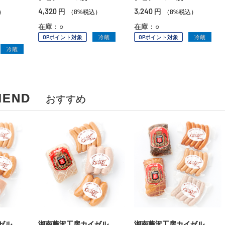
4,320
3,240
円
円
）
（8%税込）
（8%税込）
在庫：○
在庫：○
OPポイント対象
冷蔵
OPポイント対象
冷蔵
冷蔵
MEND
おすすめ
ゼル
湘南藤沢工房カイゼル
湘南藤沢工房カイゼル