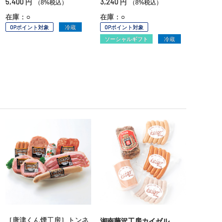
5,400
3,240
円
円
（8%税込）
（8%税込）
在庫：○
在庫：○
OPポイント対象
冷蔵
OPポイント対象
ソーシャルギフト
冷蔵
［唐津くん煙工房］トンネ
湘南藤沢工房カイゼル