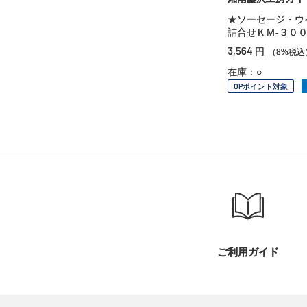
★ソーセージ・ウ
詰合せＫＭ‐３０
3,564
円
（8%税込
在庫：○
OPポイント対象
ご利用ガイド