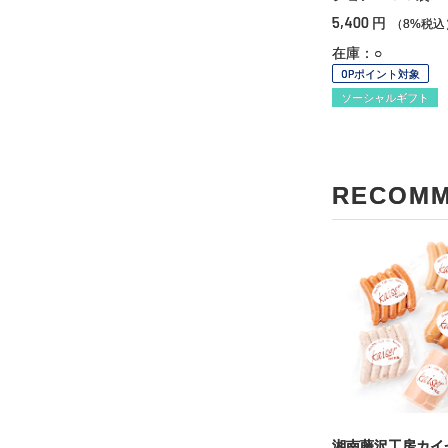
5,400
円
（8%税込
在庫：○
OPポイント対象
ソーシャルギフト
RECOM
湘南藤沢工房カイ