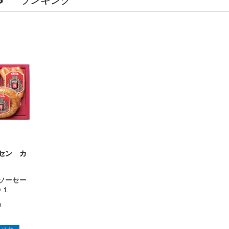
セン カ
ソーセー
０１
）