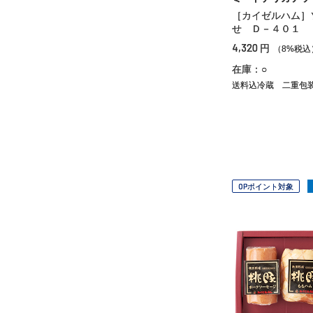
［カイゼルハム］
せ Ｄ－４０１
4,320
円
（8%税込
在庫：○
送料込冷蔵
二重包
OPポイント対象