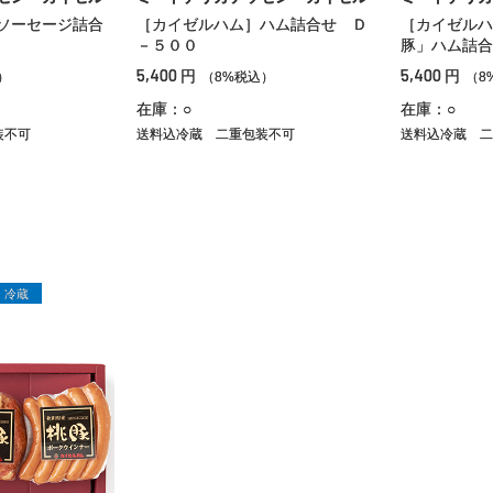
ソーセージ詰合
［カイゼルハム］ハム詰合せ Ｄ
［カイゼルハ
－５００
豚」ハム詰合
5,400
5,400
円
円
）
（8%税込）
（8
在庫：○
在庫：○
装不可
送料込冷蔵
二重包装不可
送料込冷蔵
二
冷蔵