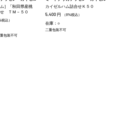
ム］「秋田県産桃
カイゼルハム詰合せＫ５０
せ ＴＭ－５０
5,400
円
（8%税込）
%税込）
在庫：○
二重包装不可
重包装不可