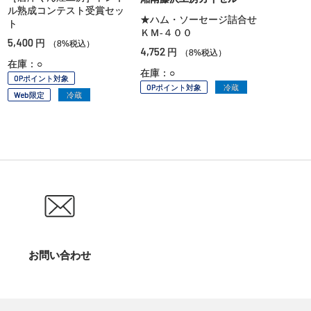
ル熟成コンテスト受賞セッ
★ハム・ソーセージ詰合せ
ト
ＫＭ‐４００
5,400
円
（8%税込）
4,752
円
（8%税込）
在庫：○
在庫：○
OPポイント対象
OPポイント対象
冷蔵
Web限定
冷蔵
お問い合わせ