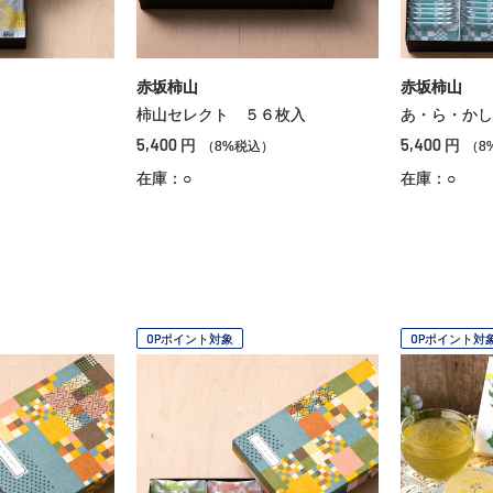
赤坂柿山
赤坂柿山
柿山セレクト ５６枚入
あ・ら・かし
5,400
5,400
円
円
）
（8%税込）
（8
在庫：○
在庫：○
OPポイント対象
OPポイント対