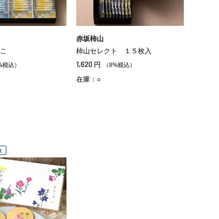
赤坂柿山
こ
柿山セレクト １５枚入
1,620
円
%税込）
（8%税込）
在庫：○
象