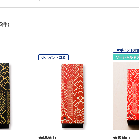
5
件）
OPポイント対
OPポイント対象
ソーシャルギ
赤坂柿山
赤坂柿山