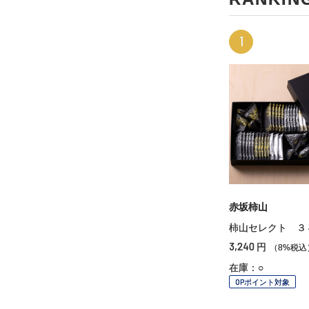
1
赤坂柿山
柿山セレクト ３
3,240
円
（8%税込
在庫：○
OPポイント対象