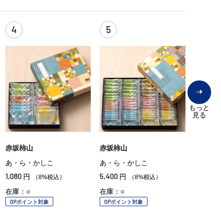
4
5
もっと
見る
赤坂柿山
赤坂柿山
あ・ら・かしこ
あ・ら・かしこ
1,080
5,400
円
円
（8%税込）
（8%税込）
在庫：○
在庫：○
OPポイント対象
OPポイント対象