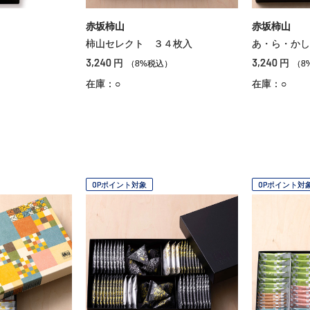
赤坂柿山
赤坂柿山
柿山セレクト ３４枚入
あ・ら・かし
3,240
3,240
円
円
）
（8%税込）
（8
在庫：○
在庫：○
OPポイント対象
OPポイント対