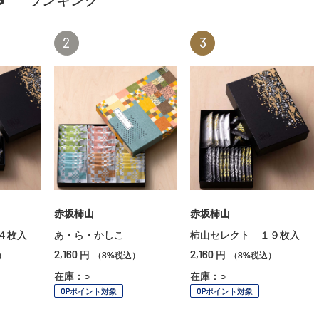
2
3
赤坂柿山
赤坂柿山
４枚入
あ・ら・かしこ
柿山セレクト １９枚入
2,160
2,160
円
円
）
（8%税込）
（8%税込）
在庫：○
在庫：○
OPポイント対象
OPポイント対象