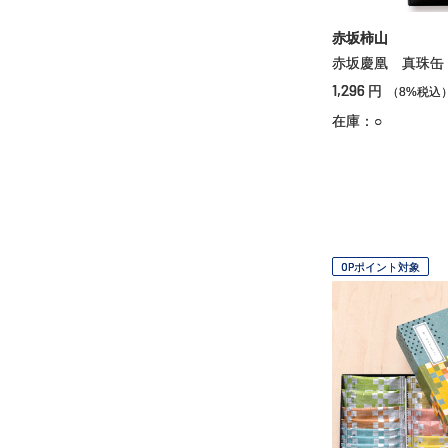
赤坂柿山
赤坂慶凰 真珠缶
1,296
円
（8%税込
在庫：○
OPポイント対象