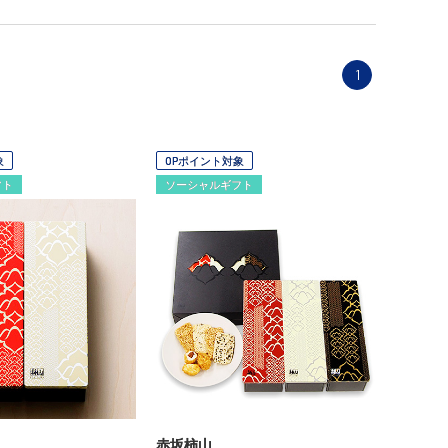
1
象
OPポイント対象
フト
ソーシャルギフト
赤坂柿山