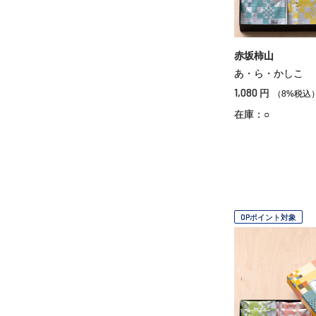
赤坂柿山
あ・ら・かしこ
1,080
円
（8%税込
在庫：○
OPポイント対象