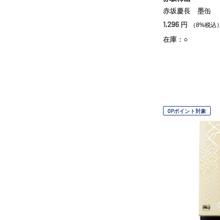
赤坂慶長 墨缶
1,296
円
（8%税込
在庫：○
OPポイント対象