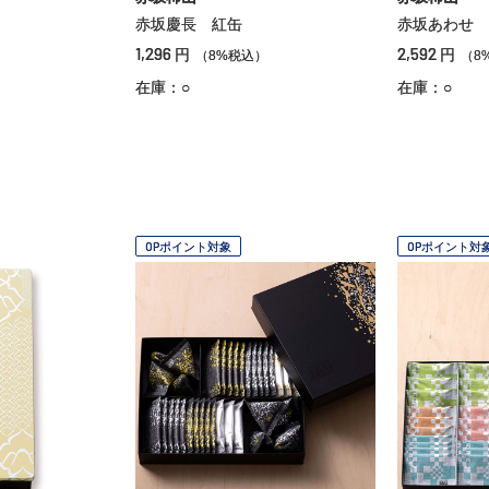
赤坂慶長 紅缶
赤坂あわせ 
1,296
2,592
円
円
）
（8%税込）
（8
在庫：○
在庫：○
OPポイント対象
OPポイント対