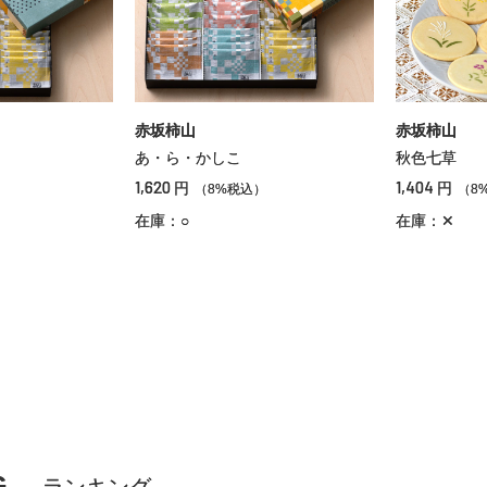
赤坂柿山
赤坂柿山
あ・ら・かしこ
秋色七草
1,620
1,404
円
円
）
（8%税込）
（8
在庫：○
在庫：✕
G
ランキング