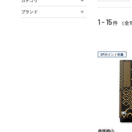
カテゴリ
ブランド
1 - 15
1
件 （全
OPポイント対象
赤坂柿山