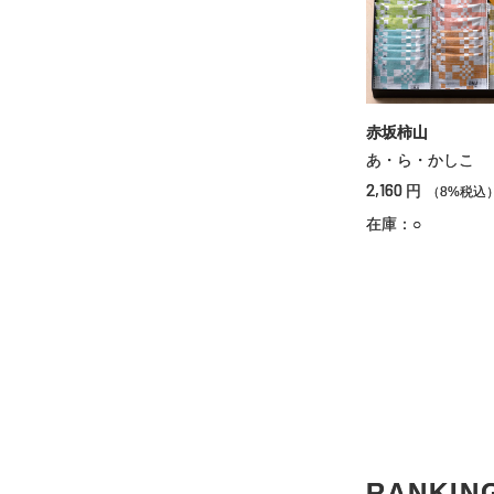
赤坂柿山
あ・ら・かしこ
2,160
円
（8%税込
在庫：○
RANKIN