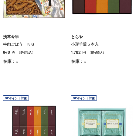
浅草今半
とらや
牛肉ごぼう ＫＧ
小形羊羹５本入
648
1,782
円
円
（8%税込）
（8%税込）
在庫：○
在庫：○
OPポイント対象
OPポイント対象