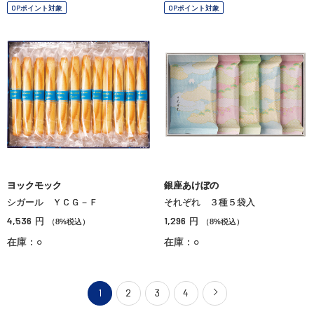
OPポイント対象
OPポイント対象
ヨックモック
銀座あけぼの
シガール ＹＣＧ－Ｆ
それぞれ ３種５袋入
4,536
1,296
円
円
（8%税込）
（8%税込）
在庫：○
在庫：○
1
2
3
4