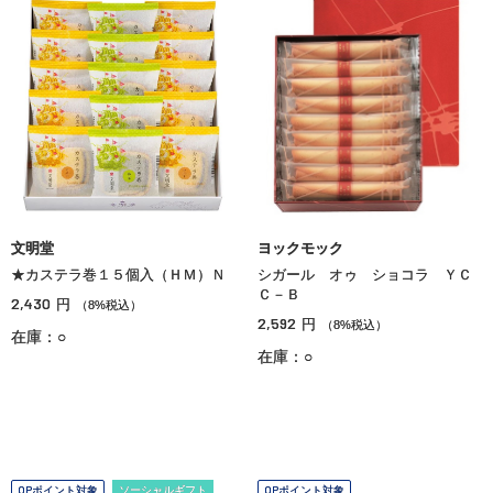
文明堂
ヨックモック
★カステラ巻１５個入（ＨＭ）Ｎ
シガール オゥ ショコラ ＹＣ
Ｃ－Ｂ
2,430
円
（8%税込）
2,592
円
（8%税込）
在庫：○
在庫：○
OPポイント対象
ソーシャルギフト
OPポイント対象