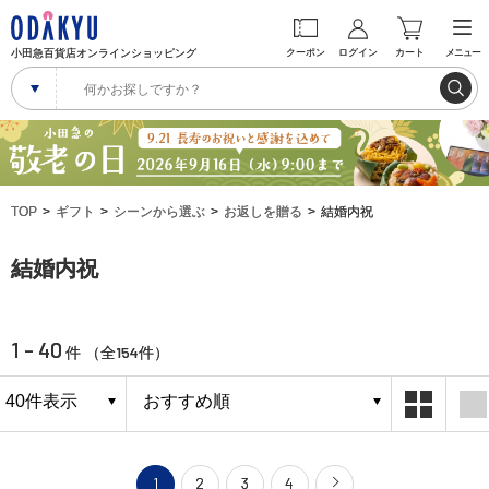
小田急百貨店オンラインショッピング
クーポン
ログイン
カート
メニュー
TOP
ギフト
シーンから選ぶ
お返しを贈る
結婚内祝
結婚内祝
1 - 40
154
件 （全
件）
1
2
3
4