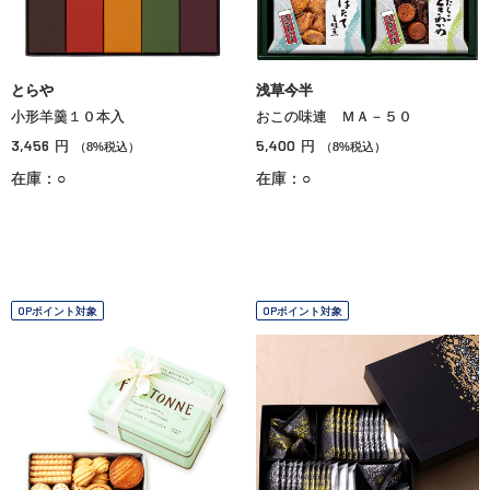
とらや
浅草今半
小形羊羹１０本入
おこの味連 ＭＡ－５０
3,456
5,400
円
円
（8%税込）
（8%税込）
在庫：○
在庫：○
OPポイント対象
OPポイント対象