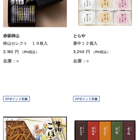
赤坂柿山
とらや
柿山セレクト １９枚入
最中１２個入
2,160
3,240
円
円
（8%税込）
（8%税込）
在庫：○
在庫：○
OPポイント対象
OPポイント対象