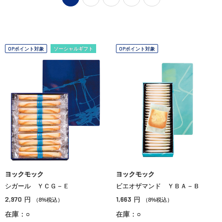
OPポイント対象
ソーシャルギフト
OPポイント対象
ヨックモック
ヨックモック
シガール ＹＣＧ－Ｅ
ビエオザマンド ＹＢＡ－Ｂ
2,970
1,663
円
円
（8%税込）
（8%税込）
在庫：○
在庫：○