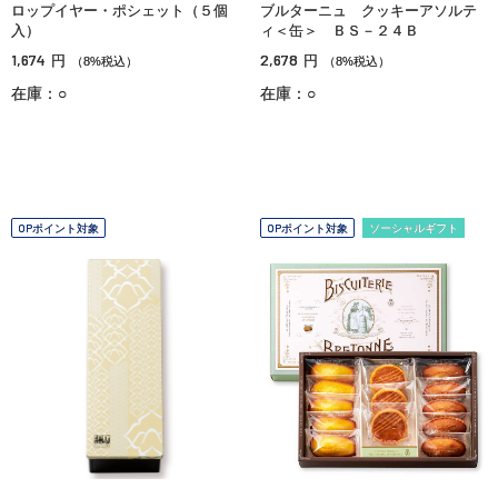
ロップイヤー・ポシェット（５個
ブルターニュ クッキーアソルテ
入）
ィ＜缶＞ ＢＳ－２４Ｂ
1,674
2,678
円
円
（8%税込）
（8%税込）
在庫：○
在庫：○
OPポイント対象
OPポイント対象
ソーシャルギフト