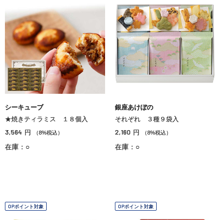
シーキューブ
銀座あけぼの
★焼きティラミス １８個入
それぞれ ３種９袋入
3,564
2,160
円
円
（8%税込）
（8%税込）
在庫：○
在庫：○
OPポイント対象
OPポイント対象