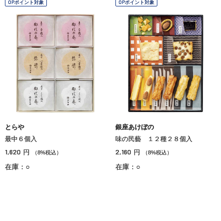
OPポイント対象
OPポイント対象
とらや
銀座あけぼの
最中６個入
味の民藝 １２種２８個入
1,620
2,160
円
円
（8%税込）
（8%税込）
在庫：○
在庫：○