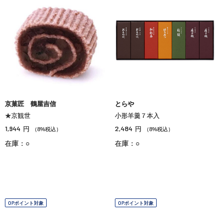
京菓匠 鶴屋吉信
とらや
★京観世
小形羊羹７本入
1,944
2,484
円
円
（8%税込）
（8%税込）
在庫：○
在庫：○
OPポイント対象
OPポイント対象