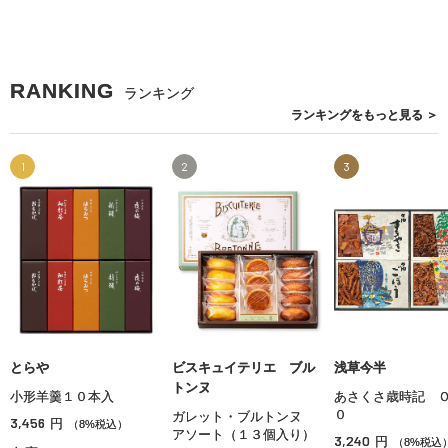
RANKING
ランキング
ランキングを
もっと見る
＞
1
2
3
とらや
ビスキュイテリエ ブル
浅草今半
トンヌ
小形羊羹１０本入
あさくさ歳時記 Ｏ
０
ガレット・ブルトンヌ
3,456
円
（8%税込）
アソート（１３個入り）
3,240
円
（8%税込