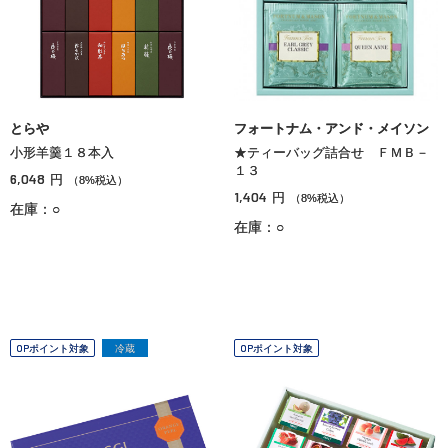
とらや
フォートナム・アンド・メイソン
小形羊羹１８本入
★ティーバッグ詰合せ ＦＭＢ－
１３
6,048
円
（8%税込）
1,404
円
（8%税込）
在庫：○
在庫：○
OPポイント対象
冷蔵
OPポイント対象