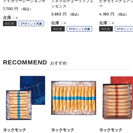
アイカラーレーションＮ
ミネラルデューリップエ
ビオモイスチュア
ッセンス
ー
7,700
円
（税込）
3,663
4,180
円
円
（税込）
（税込）
在庫：○
在庫：○
在庫：○
NEW
OPポイント対象
NEW
OPポイント対象
NEW
OPポイント
RECOMMEND
おすすめ
ヨックモック
ヨックモック
ヨックモック