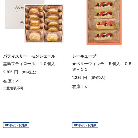
パティスリー モンシェール
シーキューブ
堂島プティロール １０個入
★ベリーウィッチ ５個入 ＣＢ
Ｗ－１１
2,916
円
（8%税込）
1,296
円
（8%税込）
在庫：○
在庫：○
二重包装不可
OPポイント対象
OPポイント対象