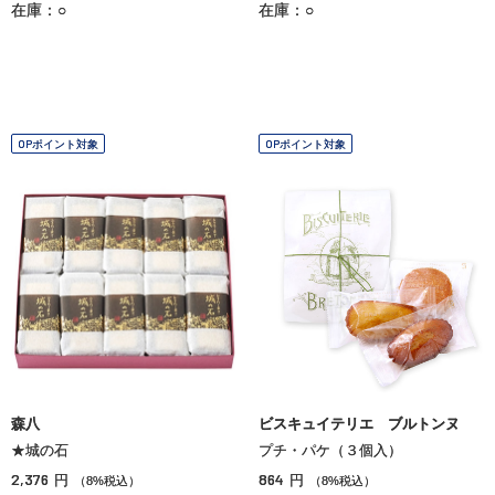
在庫：○
在庫：○
OPポイント対象
OPポイント対象
森八
ビスキュイテリエ ブルトンヌ
★城の石
プチ・パケ（３個入）
2,376
864
円
円
（8%税込）
（8%税込）