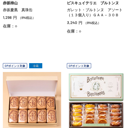
赤坂柿山
ビスキュイテリエ ブルトンヌ
赤坂慶凰 真珠缶
ガレット・ブルトンヌ アソート
（１３個入り）ＧＡＡ－３０Ｂ
1,296
円
（8%税込）
3,240
円
（8%税込）
在庫：○
在庫：○
OPポイント対象
冷蔵
OPポイント対象