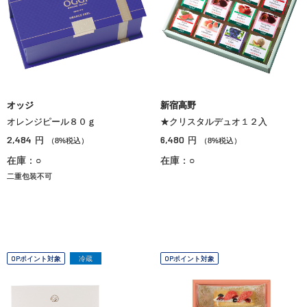
オッジ
新宿高野
オレンジピール８０ｇ
★クリスタルデュオ１２入
2,484
6,480
円
円
（8%税込）
（8%税込）
在庫：○
在庫：○
二重包装不可
OPポイント対象
冷蔵
OPポイント対象