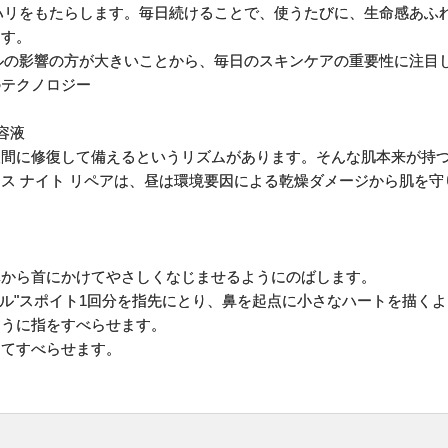
とハリをもたらします。毎日続けることで、使うたびに、生命感あふ
ます。
イルの影響の方が大きいことから、毎日のスキンケアの重要性に注目
のテクノロジー
容液
間に修復して備えるというリズムがあります。そんな肌本来が持つ
ス ナイト リペアは、昼は環境要因による乾燥ダメージから肌を守
体から首にかけてやさしくなじませるようにのばします。
アル"スポイト1回分を指先にとり、鼻を起点に小さなハートを描く
ように指をすべらせます。
ってすべらせます。