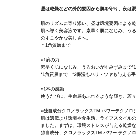
昼は乾燥などの外的要因から肌を守り、夜は
肌のリズムに寄り添い、昼は環境要因による
肌へ導く美容液です。素早く肌になじみ、うる
のすこやかな美しさへ。
＊1角質層まで
○1滴の力
素早く肌になじみ、うるおいがすみずみまで*1
*1角質層まで *2保湿もハリ・ツヤも与える
○1本の感動
使うたびに、生命感あふれるような輝き。若
○独自成分クロノラックスTM パワーテクノロジ
肌は遺伝より環境や食生活、ライフスタイル
ました。まずは、環境ストレスが与える乾燥
独自成分、クロノラックスTM パワー テク