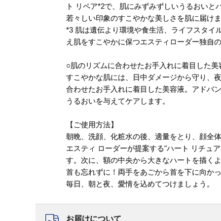
ト リペア*2で、肌にみずみずしいうるおい
若々しい印象のすこやかな美しさを肌に届け
*3 肌は遺伝より環境や食生活、ライフスタ
え肌をすこやかに保つエスティローダー独自
○肌のリズムに合わせたお手入れに着目した美
すこやかな肌には、日中ダメージから守り、夜
合わせたお手入れに着目した美容液。アドバン
うるおいを与えてケアします。
【ご使用方法】
朝晩、洗顔、化粧水の後、適量をとり、顔全
エスティ ローダーが提案する"ハート リチュ
す。次に、額の中央から大きなハートを描く
首も忘れずに！両手をあごから首を下に向か
毎日、朝と夜、愛情を込めてつけましょう。
お届けについて