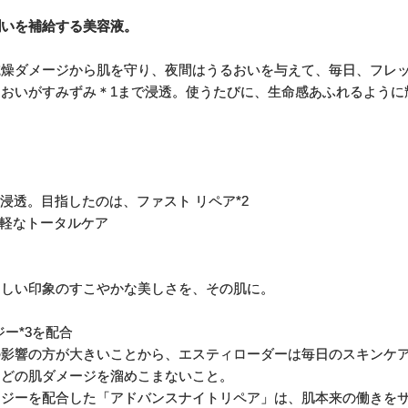
潤いを補給する美容液。
乾燥ダメージから肌を守り、夜間はうるおいを与えて、毎日、フレ
おいがすみずみ＊1まで浸透。使うたびに、生命感あふれるように
浸透。目指したのは、ファスト リペア*2
手軽なトータルケア
々しい印象のすこやかな美しさを、その肌に。
ー*3を配合
の影響の方が大きいことから、エスティローダーは毎日のスキンケ
などの肌ダメージを溜めこまないこと。
ノロジーを配合した「アドバンスナイトリペア」は、肌本来の働きを