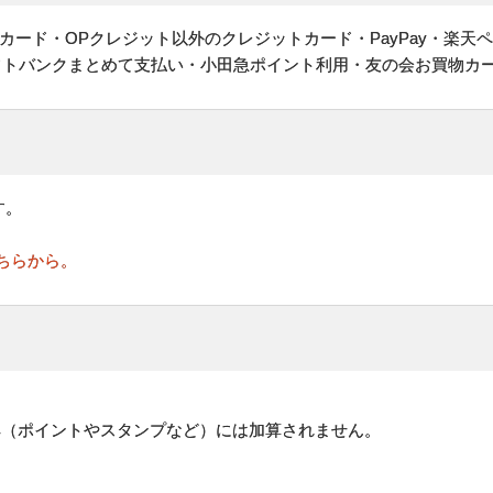
ヤルカード・OPクレジット以外のクレジットカード・PayPay・楽天
フトバンクまとめて支払い・小田急ポイント利用・友の会お買物カ
す。
ちらから。
。
典（ポイントやスタンプなど）には加算されません。