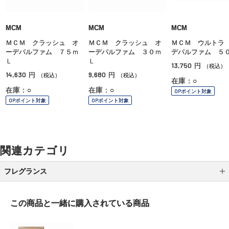
MCM
MCM
MCM
ＭＣＭ クラッシュ オ
ＭＣＭ クラッシュ オ
ＭＣＭ ウルトラ
ーデパルファム ７５ｍ
ーデパルファム ３０ｍ
デパルファム ５
Ｌ
Ｌ
13,750
円
（税込）
14,630
9,680
円
円
（税込）
（税込）
在庫：○
在庫：○
在庫：○
OPポイント対象
OPポイント対象
OPポイント対象
関連カテゴリ
フレグランス
レディス
この商品と一緒に
購入されている商品
メンズ