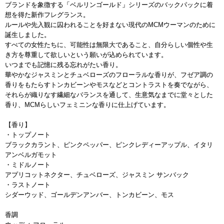
ブランドを象徴する「ベルリンゴールド」シリーズのバックパックに着
想を得た新作フレグランス。
ルールや先入観に囚われることを好まない現代のMCMウーマンのために
誕生しました。
すべての女性たちに、可能性は無限大であること、自分らしい個性や生
き方を尊重して欲しいという願いが込められています。
いつまでも記憶に残る忘れがたい香り。
華やかなジャスミンとチュベローズのフローラルな香りが、フゼア調の
香りをもたらすトンカビーンやモスなどとコントラストを奏でながら、
それらが織りなす繊細なバランスを通して、生意気なまでに堂々とした
香り、MCMらしいフェミニンな香りに仕上げています。
【香り】
・トップノート
ブラックカラント、ピンクペッパー、ピンクレディーアップル、イタリ
アンベルガモット
・ミドルノート
アプリコットネクター、チュベローズ、ジャスミン サンバック
・ラストノート
シダーウッド、ゴールデンアンバー、トンカビーン、モス
香調