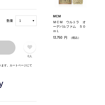
MCM
数量
ＭＣＭ ウルトラ オ
ーデパルファム ５０
ｍＬ
13,750
円
（税込）
0人
できます。カートページにて