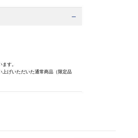
。
います。
い上げいただいた通常商品（限定品