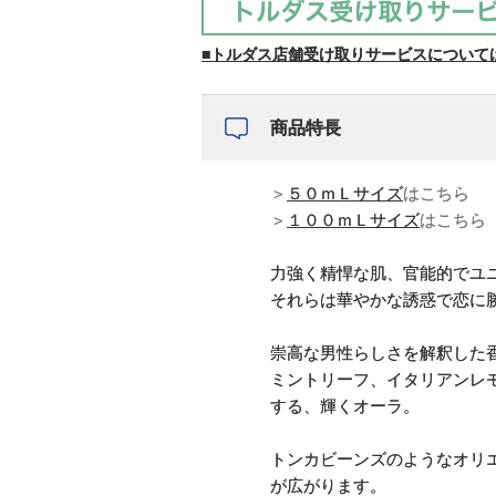
■トルダス店舗受け取りサービスについて
商品特長
＞
５０ｍＬサイズ
はこちら
＞
１００ｍＬサイズ
はこちら
力強く精悍な肌、官能的でユ
それらは華やかな誘惑で恋に
崇高な男性らしさを解釈した
ミントリーフ、イタリアンレ
する、輝くオーラ。
トンカビーンズのようなオリ
が広がります。