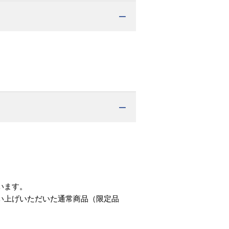
。
います。
い上げいただいた通常商品（限定品