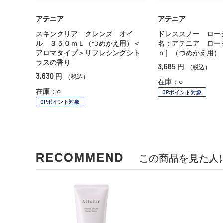
アテニア
アテニア
スキンクリア クレンズ オイ
ドレススノー ロー
ル ３５０ｍＬ（つめかえ用）＜
名：アテニア ロー
アロマタイプ＞リフレシングシト
ｎ］（つめかえ用）
ラスの香り
3,685
円
（税込）
3,630
円
（税込）
在庫：○
在庫：○
OPポイント対象
OPポイント対象
RECOMMEND
この商品を見た人