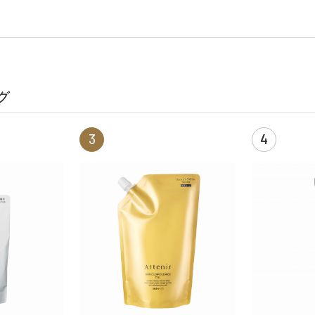
グ
3
4