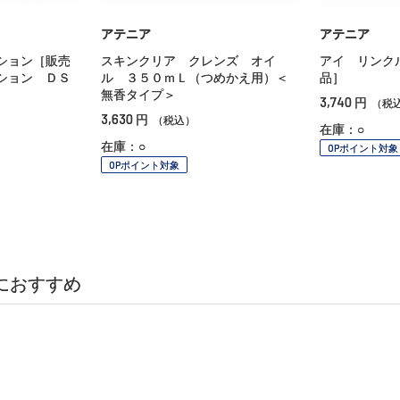
アテニア
アテニア
ション［販売
スキンクリア クレンズ オイ
アイ リンク
ション ＤＳ
ル ３５０ｍＬ（つめかえ用）＜
品］
無香タイプ＞
3,740
円
（税
3,630
円
（税込）
在庫：○
在庫：○
OPポイント対象
OPポイント対象
におすすめ