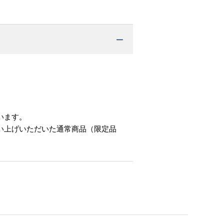
。
います。
い上げいただいた通常商品（限定品