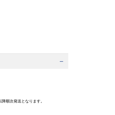
」
り
以降順次発送となります。