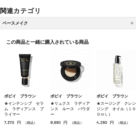
関連カテゴリ
ベースメイク
メイク下地
この商品と一緒に
購入されている商品
パウダーファンデーション
クッションファンデーション
クリームファンデーション
リキッドファンデーション
パウダー
ボビイ ブラウン
ボビイ ブラウン
ボビイ ブラウン
★インテンシブ セラ
★リュクス ラディア
★スージング クレン
ＢＢ／ＣＣクリーム
ム ラディアンス プ
ンス ルース パウダ
ジング オイル（１０
ライマー
ー
０ｍＬ）
コンシーラー
7,370
8,690
4,290
円
円
円
（税込）
（税込）
（税込）
その他ベースメイク