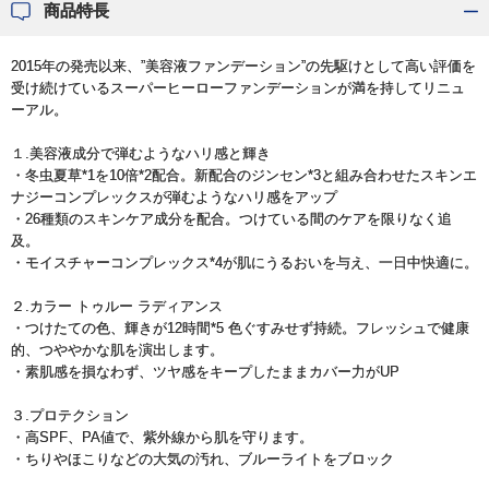
商品特長
2015年の発売以来、”美容液ファンデーション”の先駆けとして高い評価を
受け続けているスーパーヒーローファンデーションが満を持してリニュ
ーアル。
１.美容液成分で弾むようなハリ感と輝き
・冬虫夏草*1を10倍*2配合。新配合のジンセン*3と組み合わせたスキンエ
ナジーコンプレックスが弾むようなハリ感をアップ
・26種類のスキンケア成分を配合。つけている間のケアを限りなく追
及。
・モイスチャーコンプレックス*4が肌にうるおいを与え、一日中快適に。
２.カラー トゥルー ラディアンス
・つけたての色、輝きが12時間*5 色ぐすみせず持続。フレッシュで健康
的、つややかな肌を演出します。
・素肌感を損なわず、ツヤ感をキープしたままカバー力がUP
３.プロテクション
・高SPF、PA値で、紫外線から肌を守ります。
・ちりやほこりなどの大気の汚れ、ブルーライトをブロック