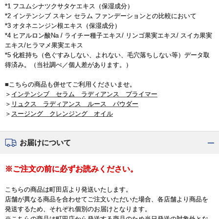
*1 フユムシナツクサタケエキス（保湿成分）
*2 インテンシブ スキン セラム ファンデーションとの比較において
*3 オタネニンジン根エキス（保湿成分）
*4 ヒアルロン酸Na / ライチー種子エキス/ リンゴ果実エキス/ スイカ果実
エキス/ヒラマメ果実エキス
*5 化粧持ち（色ぐすみしない、よれない、毛穴落ちしない等）データ取
得済み。（当社調べ／個人差があります。）
■こちらの商品も併せてご利用くださいませ。
＞
インテンシブ セラム ラディアンス プライマー
＞
リュクス ラディアンス ルース パウダー
＞
スージング クレンジング オイル
お届けについて
※ご注文の前に必ずお読みください。
こちらの商品は町田店より発送いたします。
店舗が異なる商品を合わせてご注文いただいた場合、各店舗より商品を
発送するため、それぞれ個別のお届けとなります。
※こちらの商品は町田店から発送する商品のため当日発送の対象外とな