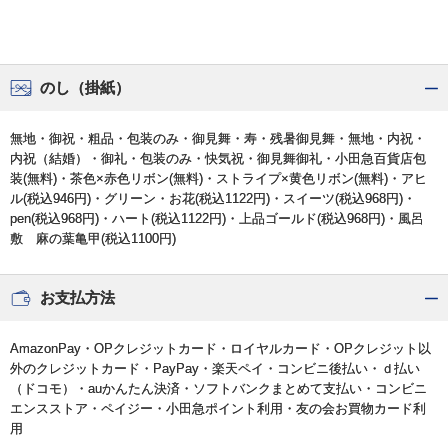
のし（掛紙）
無地・御祝・粗品・包装のみ・御見舞・寿・残暑御見舞・無地・内祝・
内祝（結婚）・御礼・包装のみ・快気祝・御見舞御礼・小田急百貨店包
装(無料)・茶色×赤色リボン(無料)・ストライプ×黄色リボン(無料)・アヒ
ル(税込946円)・グリーン・お花(税込1122円)・スイーツ(税込968円)・
pen(税込968円)・ハート(税込1122円)・上品ゴールド(税込968円)・風呂
敷 麻の葉亀甲(税込1100円)
お支払方法
AmazonPay・OPクレジットカード・ロイヤルカード・OPクレジット以
外のクレジットカード・PayPay・楽天ペイ・コンビニ後払い・ｄ払い
（ドコモ）・auかんたん決済・ソフトバンクまとめて支払い・コンビニ
エンスストア・ペイジー・小田急ポイント利用・友の会お買物カード利
用