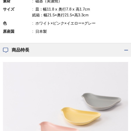
素材
磁器（美濃焼）
サイズ
皿：幅11.8 x 奥行7.8 x 高1.7cm
紙箱：幅21.5×奥行21.5×高3.3cm
色
ホワイト×ピンク×イエロー×グレー
原産国
日本製
商品特長