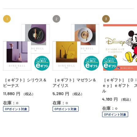
1
2
3
［ｅギフト］シリウス＆
［ｅギフト］マゼラン＆
［ｅギフト］［Ｄ
ビーナス
アイリス
ｅｙ］ｅギフト 
ル
11,880
5,280
円
円
（税込）
（税込）
4,180
円
（税込）
在庫：○
在庫：○
在庫：○
OPポイント対象
OPポイント対象
OPポイント対象