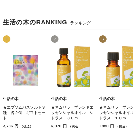
生活の木のRANKING
ランキング
1
2
3
生活の木
生活の木
生活の木
★エプソムバスソルト３
★ネムリラ ブレンドエ
★ネムリラ ブレ
種 各２個 ギフトセッ
ッセンシャルオイル シ
ッセンシャルオイ
ト
トラス ３０ｍｌ
トラス １０ｍｌ
3,795
4,070
1,980
円
円
円
（税込）
（税込）
（税込）