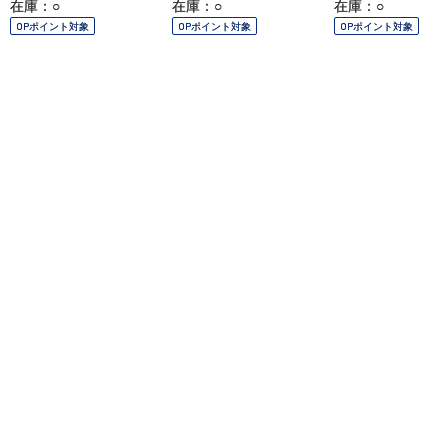
在庫：○
在庫：○
在庫：○
OPポイント対象
OPポイント対象
OPポイント対象
ご利用ガイド
よくあるご質問
お問い合わせ
オンラインショッピングに関する電話でのお問い合わせ
0120-185-550
受付時間 10:00〜18:00（休業日を除く）
小田急百貨店オンラインショッピング
プライバシーポリシー
特定商取引法に基づく表示
Copyright © Odakyu Department Store Co.,Ltd. , All Rights Reserved.