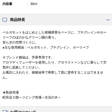
内容量
30ml
商品特長
ベルガモットをはじめとした柑橘果実をベースに、プチグレインやホー
リーフのほのかなグリーン調の香り。
安らぎの空間づくりに。
●主な使用精油：ベルガモット、プチグレイン、ホーリーフ
※ブレンド精油は、芳香専用です。
アロマディフューザーを使用したり、アロマストーンなどに垂らして空
気中に拡散してください。
お風呂に入れたり、植物油等で希釈して肌に塗布することはできませ
ん。
★取扱売場
町田店５階＝リビング売場＜生活の木＞