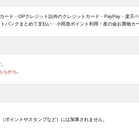
ヤルカード・OPクレジット以外のクレジットカード・PayPay・楽天
フトバンクまとめて支払い・小田急ポイント利用・友の会お買物カ
す。
ちらから。
。
典（ポイントやスタンプなど）には加算されません。