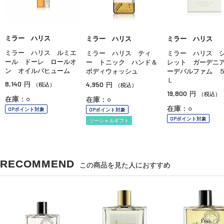
ミラー ハリス
ミラー ハリス
ミラー ハリス
ミラー ハリス ルミエ
ミラー ハリス ティ
ミラー ハリス 
ール ドーレ ロールオ
ー トニック ハンド＆
レット ガーデニ
ン オイルパヒューム
ボディウォッシュ
ーデパルファム 
Ｌ
8,140
4,950
円
円
（税込）
（税込）
19,800
円
（税込）
在庫：○
在庫：○
在庫：○
OPポイント対象
OPポイント対象
OPポイント対象
ソーシャルギフト
RECOMMEND
この商品を見た人におすすめ