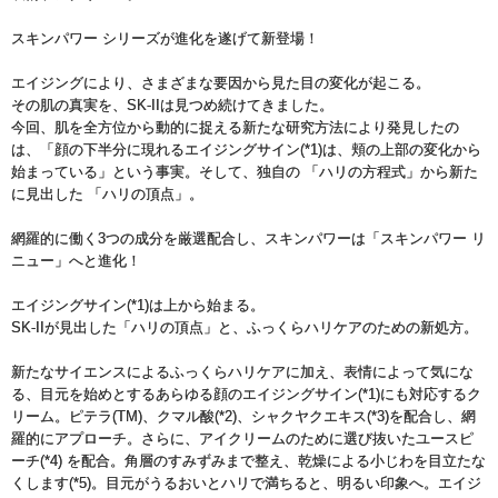
スキンパワー シリーズが進化を遂げて新登場！
エイジングにより、さまざまな要因から見た目の変化が起こる。
その肌の真実を、SK-IIは見つめ続けてきました。
今回、肌を全方位から動的に捉える新たな研究方法により発見したの
は、「顔の下半分に現れるエイジングサイン(*1)は、頬の上部の変化から
始まっている」という事実。そして、独自の 「ハリの方程式」から新た
に見出した 「ハリの頂点」。
網羅的に働く3つの成分を厳選配合し、スキンパワーは「スキンパワー リ
ニュー」へと進化！
エイジングサイン(*1)は上から始まる。
SK-IIが見出した「ハリの頂点」と、ふっくらハリケアのための新処方。
新たなサイエンスによるふっくらハリケアに加え、表情によって気にな
る、目元を始めとするあらゆる顔のエイジングサイン(*1)にも対応するク
リーム。ピテラ(TM)、クマル酸(*2)、シャクヤクエキス(*3)を配合し、網
羅的にアプローチ。さらに、アイクリームのために選び抜いたユースピ
ーチ(*4) を配合。角層のすみずみまで整え、乾燥による小じわを目立たな
くします(*5)。目元がうるおいとハリで満ちると、明るい印象へ。エイジ