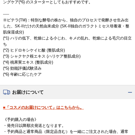
ングケア(*6) のスターターとしてもおすすめです。
-----
※ピテラ(TM)：特別な酵母の株から、独自のプロセスで発酵させ生み出
した、SK-IIだけの天然由来成分 (SK-II独自のガラクトミセス培養液・整
肌保湿成分)
(*1) ハリの低下、乾燥による小じわ、キメの乱れ、乾燥による毛穴の目立
ち
(*2) ヒドロキシケイヒ酸 (整肌成分)
(*3) シャクヤク根エキス (ハリケア整肌成分)
(*4) 桃果実エキス (整肌成分)
(*5) 効能評価試験済み
(*6) 年齢に応じたケア
お届けについて
■「コスメのお届けについて」はこちらから。
《予約購入の場合》
・発売日以降順次発送となります。
・予約商品と通常商品（限定品含む）を一緒にご注文された場合、通常