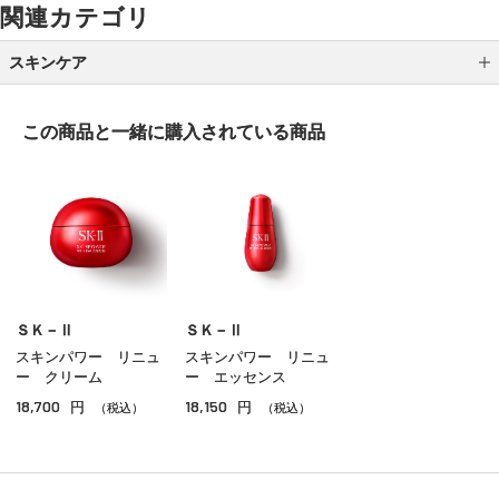
関連カテゴリ
スキンケア
クレンジング
この商品と一緒に
購入されている商品
洗顔
化粧水
乳液
クリーム
美容液
ＳＫ－Ⅱ
ＳＫ－Ⅱ
スキンパワー リニュ
スキンパワー リニュ
オイル
ー クリーム
ー エッセンス
18,700
18,150
円
円
アイケア
（税込）
（税込）
リップケア
サンケア