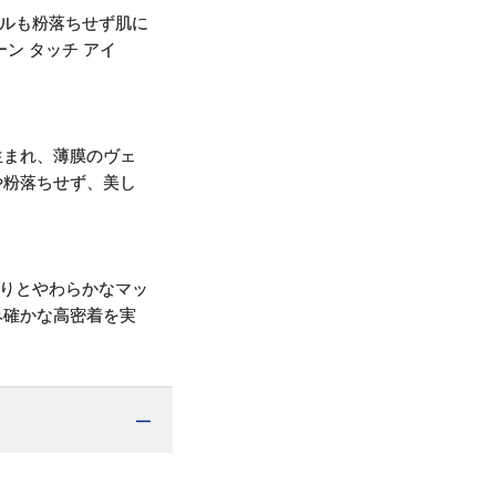
ールも粉落ちせず肌に
ン タッチ アイ
生まれ、薄膜のヴェ
や粉落ちせず、美し
わりとやわらかなマッ
み確かな高密着を実