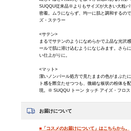
SUQQU従来品※よりもサイズが大きい大粒
密着。ムラにならず、均一に肌と調和するので上
ズ・ステラー
<サテン>
まるでサテンのようになめらかで上品な光沢
ールで肌に溶け込むようになじみます。さら
い仕上がりに。
<マット>
潔いノンパール処方で見たままの色がまぶたに
ト感を際立たせつつも、微細な板状の粉体を
現。※ SUQQU トーン タッチ アイズ・フロ
お届けについて
■「コスメのお届けについて」はこちらから。