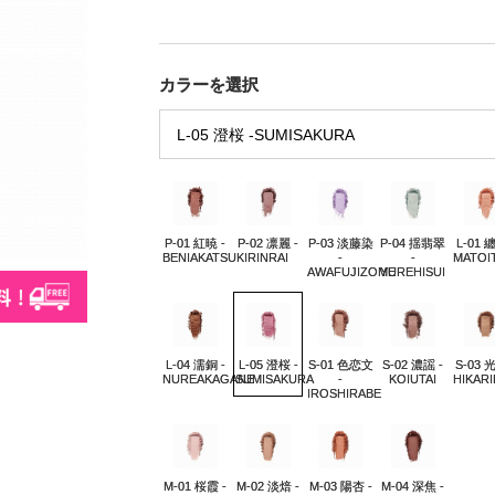
カラーを選択
P-01 紅暁 -
P-02 凛麗 -
P-03 淡藤染
P-04 揺翡翠
L-01 
BENIAKATSUKI
RINRAI
-
-
MATOI
AWAFUJIZOME
YUREHISUI
L-04 濡銅 -
L-05 澄桜 -
S-01 色恋文
S-02 濃謡 -
S-03 
NUREAKAGANE
SUMISAKURA
-
KOIUTAI
HIKARI
IROSHIRABE
M-01 桜霞 -
M-02 淡焙 -
M-03 陽杏 -
M-04 深焦 -