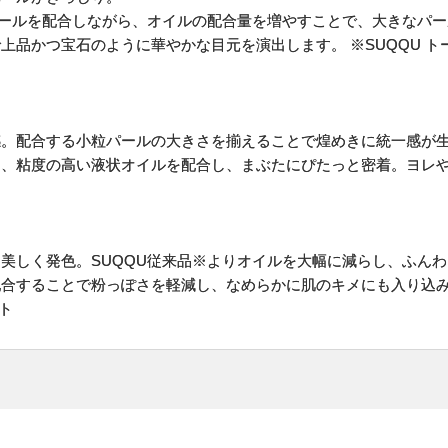
パールを配合しながら、オイルの配合量を増やすことで、大きなパ
品かつ宝石のように華やかな目元を演出します。 ※SUQQU トー
感。配合する小粒パールの大きさを揃えることで煌めきに統一感が
に、粘度の高い液状オイルを配合し、まぶたにぴたっと密着。ヨレ
美しく発色。SUQQU従来品※よりオイルを大幅に減らし、ふん
配合することで粉っぽさを軽減し、なめらかに肌のキメにも入り込
スト