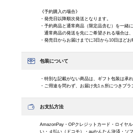
《予約購入の場合》
・発売日以降順次発送となります。
・予約商品と通常商品（限定品含む）を一緒
通常商品の発送を先にご希望される場合は、
・発売日からお届けまでに3日から10日ほど
包装について
・特別な記載がない商品は、ギフト包装は承
・ご用途を問わず、お届け先1ヵ所につきブラ
お支払方法
AmazonPay・OPクレジットカード・ロイ
い・ｄ払い（ドコモ）・auかんたん決済・ソ