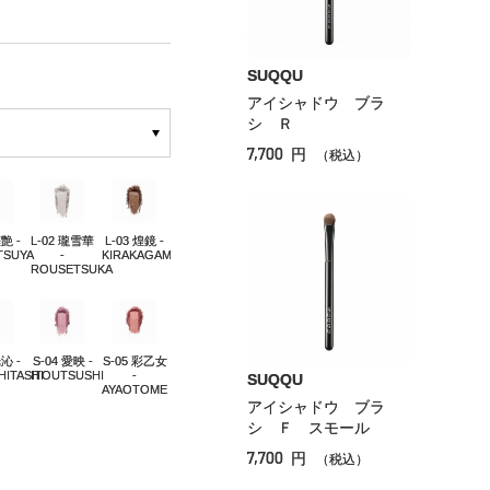
SUQQU
アイシャドウ ブラ
シ Ｒ
7,700
円
（税込）
纏艶 -
L-02 瓏雪華
L-03 煌鏡 -
TSUYA
-
KIRAKAGAMI
ROUSETSUKA
光沁 -
S-04 愛映 -
S-05 彩乙女
HITASHI
ITOUTSUSHI
-
SUQQU
AYAOTOME
アイシャドウ ブラ
シ Ｆ スモール
7,700
円
（税込）