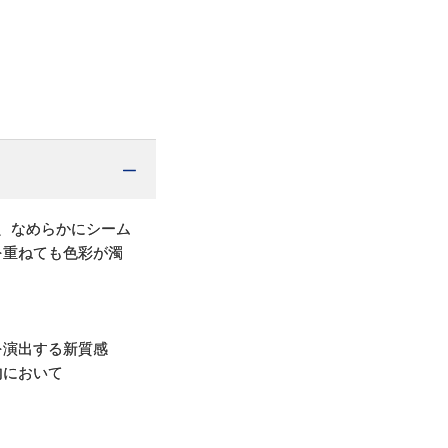
で、なめらかにシーム
を重ねても色彩が濁
を演出する新質感
内において