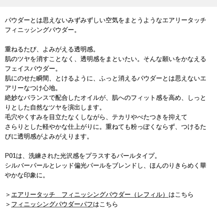
パウダーとは思えないみずみずしい空気をまとうようなエアリータッチ
フィニッシングパウダー。
重ねるたび、よみがえる透明感。
肌のツヤを消すことなく、透明感をまといたい。そんな願いをかなえる
フェイスパウダー。
肌にのせた瞬間、とけるように、ふっと消えるパウダーとは思えないエ
アリーなつけ心地。
絶妙なバランスで配合したオイルが、肌へのフィット感を高め、しっと
りとした自然なツヤを演出します。
毛穴やくすみを目立たなくしながら、テカリやべたつきを抑えて
さらりとした軽やかな仕上がりに。重ねても粉っぽくならず、つけるた
びに透明感がよみがえります。
P01は、洗練された光沢感をプラスするパールタイプ。
シルバーパールとレッド偏光パールをブレンドし、ほんのりきらめく華
やかな印象に。
＞
エアリータッチ フィニッシングパウダー（レフィル）
はこちら
＞
フィニッシングパウダーパフ
はこちら