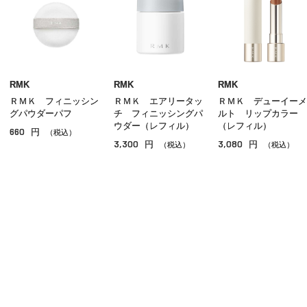
クッションファンデーション
クリームファンデーション
リキッドファンデーション
パウダー
RMK
RMK
RMK
ＲＭＫ フィニッシン
ＲＭＫ エアリータッ
ＲＭＫ デューイーメ
ＢＢ／ＣＣクリーム
グパウダーパフ
チ フィニッシングパ
ルト リップカラー
ウダー（レフィル）
（レフィル）
660
円
コンシーラー
（税込）
3,300
3,080
円
円
（税込）
（税込）
その他ベースメイク
ご利用ガイド
よくあるご質問
お問い合わせ
オンラインショッピングに関する電話でのお問い合わせ
0120-185-550