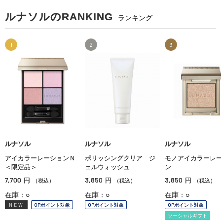
ルナソルのRANKING
ランキング
1
2
3
ルナソル
ルナソル
ルナソル
アイカラーレーションＮ
ポリッシングクリア ジ
モノアイカラーレ
＜限定品＞
ェルウォッシュ
ン
7,700
3,850
3,850
円
円
円
（税込）
（税込）
（税込）
在庫：○
在庫：○
在庫：○
NEW
OPポイント対象
OPポイント対象
OPポイント対象
ソーシャルギフト