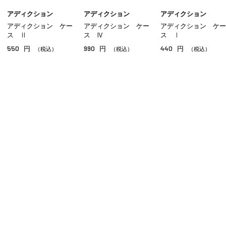
アディクション
アディクション
アディクション
アディクション ケー
アディクション ケー
アディクション ケー
ス Ⅱ
ス Ⅳ
ス Ⅰ
550
990
440
円
円
円
（税込）
（税込）
（税込）
ご利用ガイド
よくあるご質問
お問い合わせ
オンラインショッピングに関する電話でのお問い合わせ
0120-185-550
受付時間 10:00〜18:00（休業日を除く）