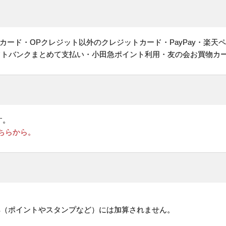
ヤルカード・OPクレジット以外のクレジットカード・PayPay・楽天
フトバンクまとめて支払い・小田急ポイント利用・友の会お買物カ
す。
ちらから。
。
典（ポイントやスタンプなど）には加算されません。