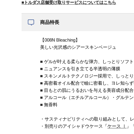
■トルダス店舗受け取りサービスについてはこちら
商品特長
【008N Bleaching】
美しい光沢感のシアースキンベージュ
■ ゲルが叶える柔らかな弾力、しっとりソフ
■ ニュアンスを引き立てる半透明の薄膜
■ スキンメルトテクノロジー採用で、しっと
■ 高密着オイル配合で瞼に密着し、ヨレ知ら
■ 目もとの肌にうるおいを与える美容成分配合
■ アルコール（エチルアルコール）・グルテ
■ 無香料
・サスティナビリティへの取り組みとして、
・別売りのアイシャドウケース「
ケース Ⅰ
」