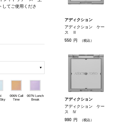
トしてご使用くださ
アディクション
アディクション ケー
ス Ⅱ
550
円
（税込）
N
006N Call
007N Lunch
アディクション
 Sky
Time
Break
アディクション ケー
ス Ⅳ
990
円
（税込）