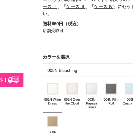
ース Ⅰ
」「
ケース Ⅱ
」「
ケース Ⅳ
」にセッ
い。
送料660円（税込）
店舗受取可
カラーを選択
001N White
002N Over
003N
004N Film
005
Dress
the Cloud
Papaya
Roll
Crispy
Salad
008N