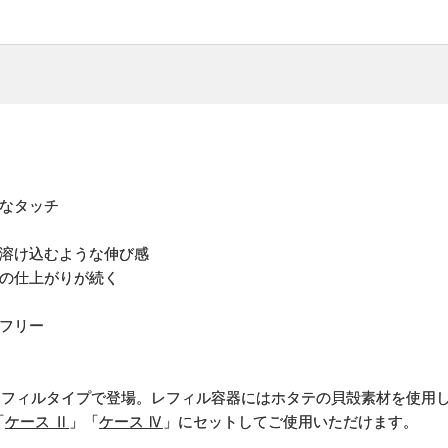
トなタッチ
り溶け込むような伸び感
ずの仕上がりが続く
ンフリー
レフィルタイプで登場。レフィル容器にはホタテの貝殻素材を使用
「
ケース Ⅱ
」「
ケース Ⅳ
」にセットしてご使用いただけます。