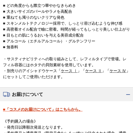
■ どの角度からも際立つ華やかなきらめき
■ 大きいサイズのパールやラメを高配合
■ 重ねても濁りのないクリアな発色
■ スキンメルトテクノロジー採用で、しっとり溶け込むような伸び感
■ 高密着オイル配合で瞼に密着。時間が経ってもしっとり美しい仕上がり
■ 目もとの肌にうるおいを与える美容成分配合
■ アルコール（エチルアルコール）・グルテンフリー
■ 無香料
・サスティナビリティへの取り組みとして、レフィルタイプで登場。レ
フィル容器にはホタテの貝殻素材を使用しています。
・別売りのアイシャドウケース「
ケース Ⅰ
」「
ケース Ⅱ
」「
ケース Ⅳ
」
にセットしてご使用いただけます。
お届けについて
■「コスメのお届けについて」はこちらから。
《予約購入の場合》
・発売日以降順次発送となります。