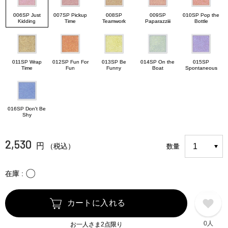
006SP Just
007SP Pickup
008SP
009SP
010SP Pop the
Kidding
Time
Teamwork
Paparazziii
Bottle
011SP Wrap
012SP Fun For
013SP Be
014SP On the
015SP
Time
Fun
Funny
Boat
Spontaneous
016SP Don't Be
Shy
2,530
円
（税込）
数量
〇
在庫
カートに入れる
0人
お一人さま2点限り